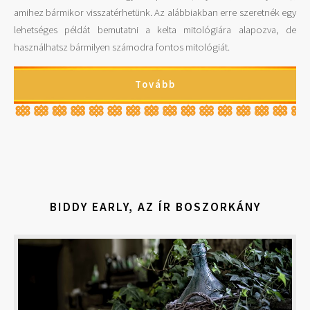
amihez bármikor visszatérhetünk. Az alábbiakban erre szeretnék egy
lehetséges példát bemutatni a kelta mitológiára alapozva, de
használhatsz bármilyen számodra fontos mitológiát.
Tovább
BIDDY EARLY, AZ ÍR BOSZORKÁNY