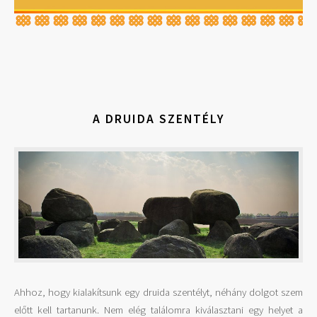
A DRUIDA SZENTÉLY
Ahhoz, hogy kialakítsunk egy druida szentélyt, néhány dolgot szem
előtt kell tartanunk. Nem elég találomra kiválasztani egy helyet a