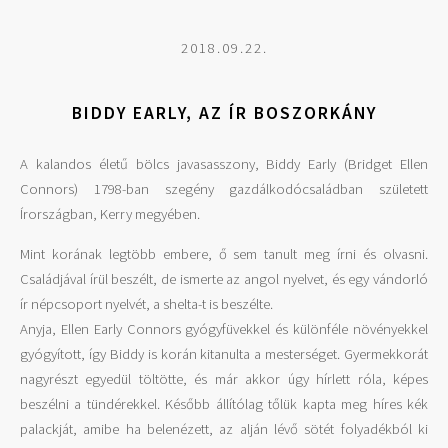
2018.09.22.
BIDDY EARLY, AZ ÍR BOSZORKÁNY
A kalandos életű bölcs javasasszony, Biddy Early (Bridget Ellen
Connors) 1798-ban szegény gazdálkodócsaládban született
Írországban, Kerry megyében.
Mint korának legtöbb embere, ő sem tanult meg írni és olvasni.
Családjával írül beszélt, de ismerte az angol nyelvet, és egy vándorló
ír népcsoport nyelvét, a shelta-t is beszélte.
Anyja, Ellen Early Connors gyógyfüvekkel és különféle növényekkel
gyógyított, így Biddy is korán kitanulta a mesterséget. Gyermekkorát
nagyrészt egyedül töltötte, és már akkor úgy hírlett róla, képes
beszélni a tündérekkel. Később állítólag tőlük kapta meg híres kék
palackját, amibe ha belenézett, az alján lévő sötét folyadékból ki