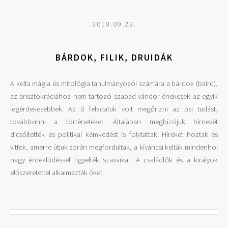
2018.09.22.
BÁRDOK, FILIK, DRUIDÁK
A kelta mágia és mitológia tanulmányozói számára a bárdok (baird),
az arisztokráciához nem tartozó szabad vándor énekesek az egyik
legérdekesebbek. Az ő feladatuk volt megőrizni az ősi tudást,
továbbvinni a történeteket. Általában megbízójuk hírnevét
dicsőítették és politikai kémkedést is folytattak. Híreket hoztak és
vittek, amerre útjuk során megfordultak, a kíváncsi kelták mindenhol
nagy érdeklődéssel figyelték szavaikat. A családfők és a királyok
előszeretettel alkalmazták őket.