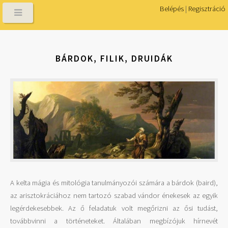
Belépés
|
Regisztráció
BÁRDOK, FILIK, DRUIDÁK
A kelta mágia és mitológia tanulmányozói számára a bárdok (baird),
az arisztokráciához nem tartozó szabad vándor énekesek az egyik
legérdekesebbek. Az ő feladatuk volt megőrizni az ősi tudást,
továbbvinni a történeteket. Általában megbízójuk hírnevét