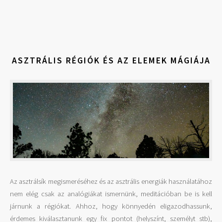
ASZTRÁLIS RÉGIÓK ÉS AZ ELEMEK MÁGIÁJA
Az asztrálsík megismeréséhez és az asztrális energiák használatához
nem elég csak az analógiákat ismernünk, meditációban be is kell
járnunk a régiókat. Ahhoz, hogy könnyedén eligazodhassunk,
érdemes kiválasztanunk egy fix pontot (helyszínt, személyt stb),