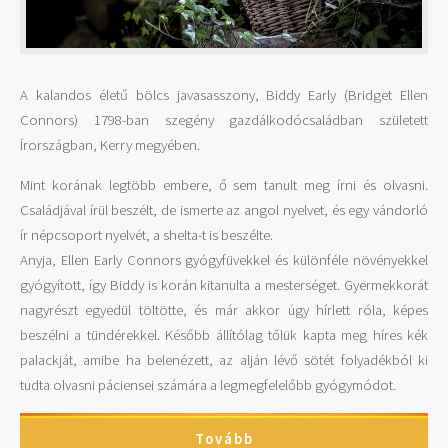
A kalandos életű bölcs javasasszony, Biddy Early (Bridget Ellen
Connors) 1798-ban szegény gazdálkodócsaládban született
Írországban, Kerry megyében.
Mint korának legtöbb embere, ő sem tanult meg írni és olvasni.
Családjával írül beszélt, de ismerte az angol nyelvet, és egy vándorló
ír népcsoport nyelvét, a shelta-t is beszélte.
Anyja, Ellen Early Connors gyógyfüvekkel és különféle növényekkel
gyógyított, így Biddy is korán kitanulta a mesterséget. Gyermekkorát
nagyrészt egyedül töltötte, és már akkor úgy hírlett róla, képes
beszélni a tündérekkel. Később állítólag tőlük kapta meg híres kék
palackját, amibe ha belenézett, az alján lévő sötét folyadékból ki
tudta olvasni páciensei számára a legmegfelelőbb gyógymódot.
Tovább