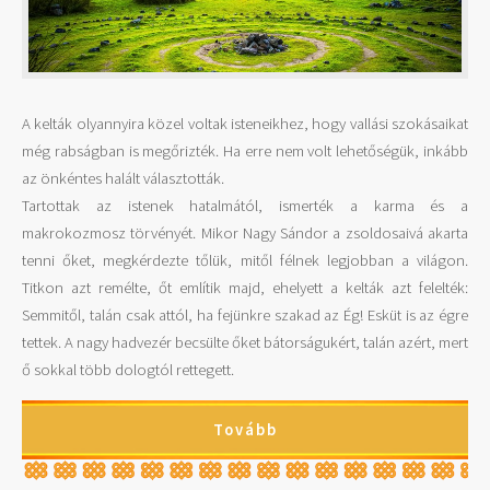
A kelták olyannyira közel voltak isteneikhez, hogy vallási szokásaikat
még rabságban is megőrizték. Ha erre nem volt lehetőségük, inkább
az önkéntes halált választották.
Tartottak az istenek hatalmától, ismerték a karma és a
makrokozmosz törvényét. Mikor Nagy Sándor a zsoldosaivá akarta
tenni őket, megkérdezte tőlük, mitől félnek legjobban a világon.
Titkon azt remélte, őt említik majd, ehelyett a kelták azt felelték:
Semmitől, talán csak attól, ha fejünkre szakad az Ég! Esküt is az égre
tettek. A nagy hadvezér becsülte őket bátorságukért, talán azért, mert
ő sokkal több dologtól rettegett.
Tovább