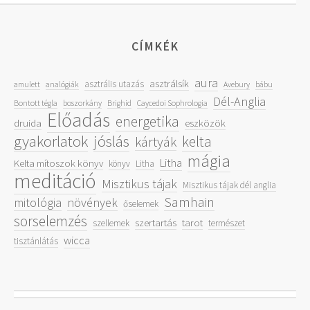
CÍMKÉK
aura
asztrálsík
asztrális utazás
amulett
analógiák
Avebury
bábu
Dél-Anglia
Bontott tégla
boszorkány
Brighid
Caycedoi Sophrologia
Előadás
energetika
druida
eszközök
gyakorlatok
jóslás
kelta
kártyák
mágia
Litha
Kelta mítoszok könyv
könyv
Litha
meditáció
Misztikus tájak
Misztikus tájak dél anglia
Samhain
mitológia
növények
őselemek
sorselemzés
szertartás
tarot
szellemek
természet
wicca
tisztánlátás