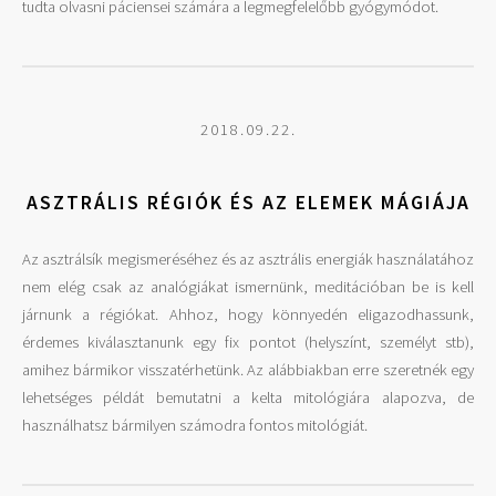
tudta olvasni páciensei számára a legmegfelelőbb gyógymódot.
2018.09.22.
ASZTRÁLIS RÉGIÓK ÉS AZ ELEMEK MÁGIÁJA
Az asztrálsík megismeréséhez és az asztrális energiák használatához
nem elég csak az analógiákat ismernünk, meditációban be is kell
járnunk a régiókat. Ahhoz, hogy könnyedén eligazodhassunk,
érdemes kiválasztanunk egy fix pontot (helyszínt, személyt stb),
amihez bármikor visszatérhetünk. Az alábbiakban erre szeretnék egy
lehetséges példát bemutatni a kelta mitológiára alapozva, de
használhatsz bármilyen számodra fontos mitológiát.