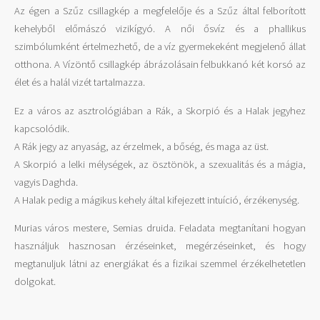
Az égen a Szűz csillagkép a megfelelője és a Szűz által felborított
kehelyből előmászó vizikígyó. A női ősvíz és a phallikus
szimbólumként értelmezhető, de a víz gyermekeként megjelenő állat
otthona. A Vízöntő csillagkép ábrázolásain felbukkanó két korsó az
élet és a halál vizét tartalmazza.
Ez a város az asztrológiában a Rák, a Skorpió és a Halak jegyhez
kapcsolódik.
A Rák jegy az anyaság, az érzelmek, a bőség, és maga az üst.
A Skorpió a lelki mélységek, az ösztönök, a szexualitás és a mágia,
vagyis Daghda.
A Halak pedig a mágikus kehely által kifejezett intuíció, érzékenység.
Murias város mestere, Semias druida. Feladata megtanítani hogyan
használjuk hasznosan érzéseinket, megérzéseinket, és hogy
megtanuljuk látni az energiákat és a fizikai szemmel érzékelhetetlen
dolgokat.