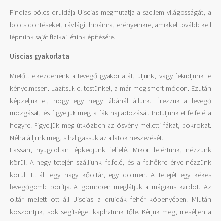
Findias bölcs druidája Uiscias megmutatja a szellem világosságát, a
bölcs döntéseket, rávilágít hibáinra, erényeinkre, amikkel tovább kell
lépnünk saját fizikai létünk építésére.
Uiscias gyakorlata
Mielőtt elkezdenénk a levegő gyakorlatát, üljünk, vagy feküdjünk le
kényelmesen. Lazítsuk el testünket, a már megismert módon. Ezután
képzeljük el, hogy egy hegy lábánál állunk. Érezzük a levegő
mozgását, és figyeljük meg a fák hajladozását. Induljunk el felfelé a
hegyre. Figyeljük meg útközben az ösvény melletti fákat, bokrokat.
Néha álljunk meg, s hallgassuk az állatok neszezését.
Lassan, nyugodtan lépkedjünk felfelé. Mikor felértünk, nézzünk
körül. A hegy tetején szálljunk felfelé, és a felhőkre érve nézzünk
körül. Itt áll egy nagy kőoltár, egy dolmen. A tetejét egy kékes
levegőgömb borítja. A gömbben meglátjuk a mágikus kardot. Az
oltár mellett ott áll Uiscias a druidák fehér köpenyében. Miután
köszöntjük, sok segítséget kaphatunk tőle. Kérjük meg, meséljen a