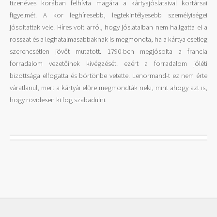
tizenéves korában felhívta magára a kártyajóslataival kortársai
figyelmét. A kor leghíresebb, legtekintélyesebb személyiségei
jósoltattak vele. Híres volt arról, hogy jóslataiban nem hallgatta el a
rosszat és a leghatalmasabbaknak is megmondta, ha a kártya esetleg
szerencsétlen jövőt mutatott. 1790-ben megjósolta a francia
forradalom vezetőinek kivégzését. ezért a forradalom jóléti
bizottsága elfogatta és börtönbe vetette. Lenormand-t ez nem érte
váratlanul, mert a kártyái előre megmondták neki, mint ahogy azt is,
hogy rövidesen ki fog szabadulni.