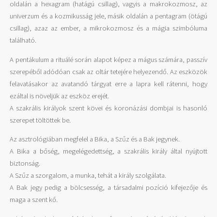
oldalán a hexagram (hatágú csillag), vagyis a makrokozmosz, az
univerzum és a kozmikusság jele, másik oldalán a pentagram (ötágú
csillag), azaz az ember, a mikrokozmosz és a mágia szimbóluma
található.
A pentákulum a rituálé során alapot képez a mágus számára, passzív
szerepéből adódóan csak az oltár tetejére helyezendő. Az eszközök
felavatásakor az avatandó tárgyat erre a lapra kell rátenni, hogy
ezáltal is növeljük az eszköz erejét.
A szakrális királyok szent kövei és koronázási dombjai is hasonló
szerepet töltöttek be.
Az asztrológiában megfelel a Bika, a Szűz és a Bak jegynek.
A Bika a bőség, megelégedettség, a szakrális király által nyújtott
biztonság.
A Szűz a szorgalom, a munka, tehát a király szolgálata.
A Bak jegy pedig a bölcsesség, a társadalmi pozíció kifejezője és
maga a szent kő.