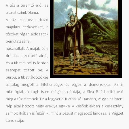
A tűz a teremtő erő, az
akarat szimbóluma.
A tűz elemhez tartozó
mágikus eszközöket, a
tőröket régen áldozatok
bemutatásánál
használták. A maják és a
druidák szertartásainál,
és a tibetieknél is fontos
szerepet töltött be. A
purbu, a tibeti áldozókés
állítólag megöli a hitetlenséget és végez a démonokkal. Az ír
mitológiában Lugh isten mágikus dárdája, a Sléa Buá feleltethető
meg a tűz elemnek. Ez a fegyver a Tuatha Dé Danann, vagyis az isteni
nép által hozott négy ereklye egyike. A későbbiekben a keresztény
szimbolikában is feltűnik, mint a Jézust megsebző lándzsa, a Végzet
Lándzsája.