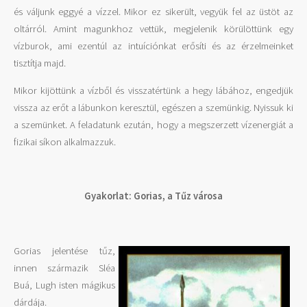
és váljunk eggyé a vízzel. Mikor ez sikerült, vegyük fel az üstöt az
oltárról. Amint magunkhoz vettük, megjelenik körülöttünk egy
vízburok, ami ezentúl az intuíciónkat erősíti és az érzelmeinket
tisztítja majd.
Mikor kijöttünk a vízből és visszatértünk a hegy lábához, engedjük
vissza az erőt a lábunkon keresztül, egészen a szemünkig. Nyissuk ki
a szemünket. A feladatunk ezután, hogy a megszerzett vízenergiát a
fizikai síkon alkalmazzuk.
Gyakorlat: Gorias, a Tűz városa
Gorias jelentése tűz,
innen származik Sléa
Buá, Lugh isten mágikus
dárdája.