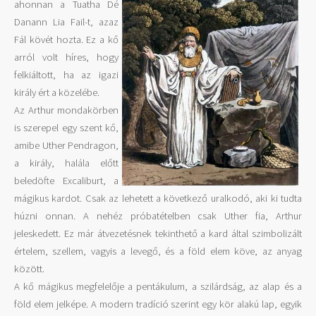
ahonnan a Tuatha Dé
Danann Lia Fail-t, azaz
Fál kövét hozta. Ez a kő
arról volt híres, hogy
felkiáltott, ha az igazi
király ért a közelébe.
Az Arthur mondakörben
is szerepel egy szent kő,
amibe Uther Pendragon,
a király, halála előtt
beledöfte Excaliburt, a
mágikus kardot. Csak az lehetett a következő uralkodó, aki ki tudta
húzni onnan. A nehéz próbatételben csak Uther fia, Arthur
jeleskedett. Ez már átvezetésnek tekinthető a kard által szimbolizált
értelem, szellem, vagyis a levegő, és a föld elem köve, az anyag
között.
A kő mágikus megfelelője a pentákulum, a szilárdság, az alap és a
föld elem jelképe. A modern tradíció szerint egy kör alakú lap, egyik