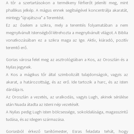
A tőr a szertartásokon a termékeny férfierőt jeleníti meg, mint
phallikus jelkép. A mágus ennek segítségével koncentrálja akaratát,
mintegy "újrajátszva" a Teremtést.
Ez az őselem a szikra, mely a teremtés folyamatában a nem
megnyilvánult Istenségből létrehozta a megnyilvánult világot. A Biblia
vonatkozásában ez a szikra maga az Ige. Aktív, kiáradó, pozitív
teremtő erő.
Gorias városa felel meg az asztrológiában a Kos, az Oroszlán és a
Nyilas jegynek.
A Kos a mágikus tőr által szimbolizált tulajdonságok, vagyis az
akarat, a határozottság, és az erő. Ide tartozik a harc, és az isten
dárdája is.
Az Oroszlán a vezetés, az uralkodás, vagyis Lugh, akinek sérülése
után Nuada átadta az isteni nép vezetését.
A Nyilas pedig Lugh isten bölcsessége, sokoldalúsága, magasszintű
tudása, és az idegen származása.
Goriasból érkező tanítómester, Esras feladata tehát, hogy