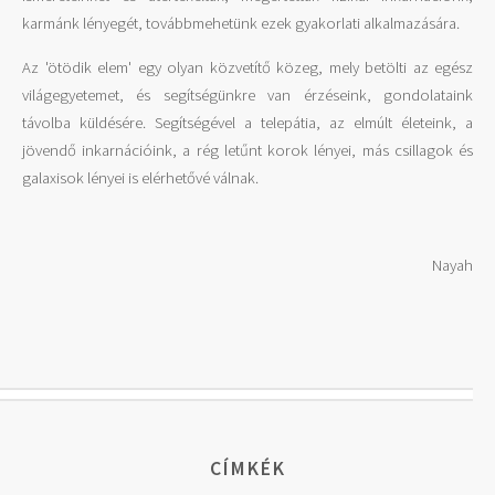
karmánk lényegét, továbbmehetünk ezek gyakorlati alkalmazására.
Az 'ötödik elem' egy olyan közvetítő közeg, mely betölti az egész
világegyetemet, és segítségünkre van érzéseink, gondolataink
távolba küldésére. Segítségével a telepátia, az elmúlt életeink, a
jövendő inkarnációink, a rég letűnt korok lényei, más csillagok és
galaxisok lényei is elérhetővé válnak.
Nayah
CÍMKÉK