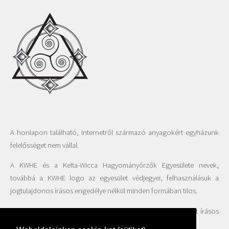
A honlapon található, Internetről származó anyagokért egyházunk
felelősséget nem vállal.
A KWHE és a Kelta-Wicca Hagyományőrzők Egyesülete nevek,
továbbá a KWHE logo az egyesület védjegyei, felhasználásuk a
jogtulajdonos írásos engedélye nélkül minden formában tilos.
A honlapon található fotók felhasználása csak az Egyesület írásos
beleegyezésével engedélyezett.