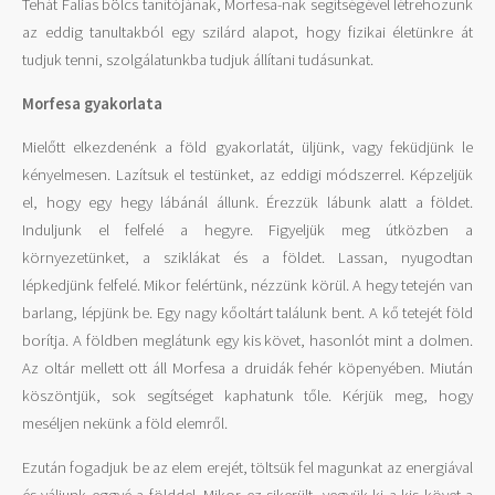
Tehát Falias bölcs tanítójának, Morfesa-nak segítségével létrehozunk
az eddig tanultakból egy szilárd alapot, hogy fizikai életünkre át
tudjuk tenni, szolgálatunkba tudjuk állítani tudásunkat.
Morfesa gyakorlata
Mielőtt elkezdenénk a föld gyakorlatát, üljünk, vagy feküdjünk le
kényelmesen. Lazítsuk el testünket, az eddigi módszerrel. Képzeljük
el, hogy egy hegy lábánál állunk. Érezzük lábunk alatt a földet.
Induljunk el felfelé a hegyre. Figyeljük meg útközben a
környezetünket, a sziklákat és a földet. Lassan, nyugodtan
lépkedjünk felfelé. Mikor felértünk, nézzünk körül. A hegy tetején van
barlang, lépjünk be. Egy nagy kőoltárt találunk bent. A kő tetejét föld
borítja. A földben meglátunk egy kis követ, hasonlót mint a dolmen.
Az oltár mellett ott áll Morfesa a druidák fehér köpenyében. Miután
köszöntjük, sok segítséget kaphatunk tőle. Kérjük meg, hogy
meséljen nekünk a föld elemről.
Ezután fogadjuk be az elem erejét, töltsük fel magunkat az energiával