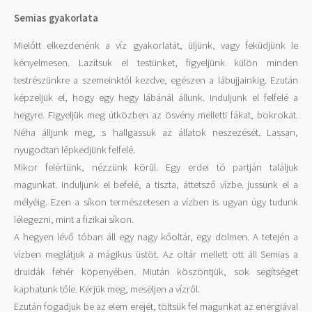
Semias gyakorlata
Mielőtt elkezdenénk a víz gyakorlatát, üljünk, vagy feküdjünk le
kényelmesen. Lazítsuk el testünket, figyeljünk külön minden
testrészünkre a szemeinktől kezdve, egészen a lábujjainkig. Ezután
képzeljük el, hogy egy hegy lábánál állunk. Induljunk el felfelé a
hegyre. Figyeljük meg útközben az ösvény melletti fákat, bokrokat.
Néha álljunk meg, s hallgassuk az állatok neszezését. Lassan,
nyugodtan lépkedjünk felfelé.
Mikor felértünk, nézzünk körül. Egy erdei tó partján találjuk
magunkat. Induljunk el befelé, a tiszta, áttetsző vízbe. jussunk el a
mélyéig. Ezen a síkon természetesen a vízben is ugyan úgy tudunk
lélegezni, mint a fizikai síkon.
A hegyen lévő tóban áll egy nagy kőoltár, egy dolmen. A tetején a
vízben meglátjuk a mágikus üstöt. Az oltár mellett ott áll Semias a
druidák fehér köpenyében. Miután köszöntjük, sok segítséget
kaphatunk tőle. Kérjük meg, meséljen a vízről.
Ezután fogadjuk be az elem erejét, töltsük fel magunkat az energiával