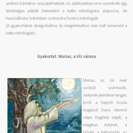
amihez bármikor visszatérhetünk. Az alábbiakban erre szeretnék egy
lehetséges példát bemutatni a kelta mitológiára alapozva, de
használhatsz bármilyen számodra fontos mitológiát.
(A gyakorlatok elvégzéséhez és megértéséhez nem kell ismerned a
kelta mitológiát.)
Gyakorlat: Murias, a Víz városa
Murias, az óír muir
szóból származik,
melynek jelentése tenger.
Erről a helyről hozta
magával Danu istennő
népe Daghda üstjét, a
mágikus kelyhet, a
bőség, a befogadás, az