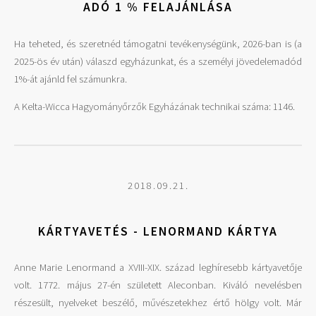
ADÓ 1 % FELAJÁNLÁSA
Ha teheted, és szeretnéd támogatni tevékenységünk, 2026-ban is (a
2025-ös év után) válaszd egyházunkat, és a személyi jövedelemadód
1%-át ajánld fel számunkra.
A Kelta-Wicca Hagyományőrzők Egyházának technikai száma: 1146.
2018.09.21.
KÁRTYAVETÉS - LENORMAND KÁRTYA
Anne Marie Lenormand a XVIII-XIX. század leghíresebb kártyavetője
volt. 1772. május 27-én született Aleconban. Kiváló nevelésben
részesült, nyelveket beszélő, művészetekhez értő hölgy volt. Már