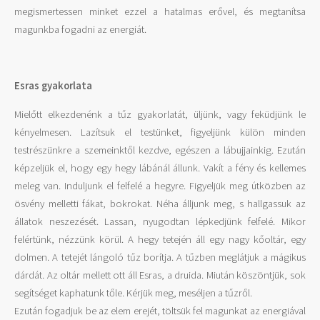
megismertessen minket ezzel a hatalmas erővel, és megtanítsa
magunkba fogadni az energiát.
Esras gyakorlata
Mielőtt elkezdenénk a tűz gyakorlatát, üljünk, vagy feküdjünk le
kényelmesen. Lazítsuk el testünket, figyeljünk külön minden
testrészünkre a szemeinktől kezdve, egészen a lábujjainkig. Ezután
képzeljük el, hogy egy hegy lábánál állunk. Vakít a fény és kellemes
meleg van. Induljunk el felfelé a hegyre. Figyeljük meg útközben az
ösvény melletti fákat, bokrokat. Néha álljunk meg, s hallgassuk az
állatok neszezését. Lassan, nyugodtan lépkedjünk felfelé. Mikor
felértünk, nézzünk körül. A hegy tetején áll egy nagy kőoltár, egy
dolmen. A tetejét lángoló tűz borítja. A tűzben meglátjuk a mágikus
dárdát. Az oltár mellett ott áll Esras, a druida. Miután köszöntjük, sok
segítséget kaphatunk tőle. Kérjük meg, meséljen a tűzről.
Ezután fogadjuk be az elem erejét, töltsük fel magunkat az energiával