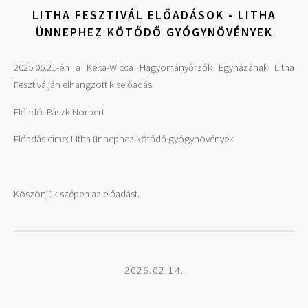
LITHA FESZTIVÁL ELŐADÁSOK - LITHA
ÜNNEPHEZ KÖTŐDŐ GYÓGYNÖVÉNYEK
2025.06.21-én a Kelta-Wicca Hagyományőrzők Egyházának Litha
Fesztiválján elhangzott kiselőadás.
Előadó: Pászk Norbert
Előadás címe: Litha ünnephez kötődő gyógynövények
Köszönjük szépen az előadást.
2026.02.14.