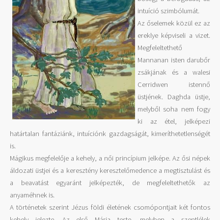
intuíció szimbólumát.
Az őselemek közül ez az
ereklye képviseli a vizet.
Megfeleltethető
Mannanan isten darubőr
zsákjának és a walesi
Cerridwen istennő
üstjének. Daghda üstje,
melyből soha nem fogy
ki az étel, jelképezi
határtalan fantáziánk, intuíciónk gazdagságát, kimeríthetetlenségét
is.
Mágikus megfelelője a kehely, a női princípium jelképe. Az ősi népek
áldozati üstjei és a keresztény keresztelőmedence a megtisztulást és
a beavatást egyaránt jelképezték, de megfeleltethetők az
anyaméhnek is.
A történetek szerint Jézus földi életének csomópontjait két fontos
kehely jelezte. Az első Mária teste, melyben a szentlélek