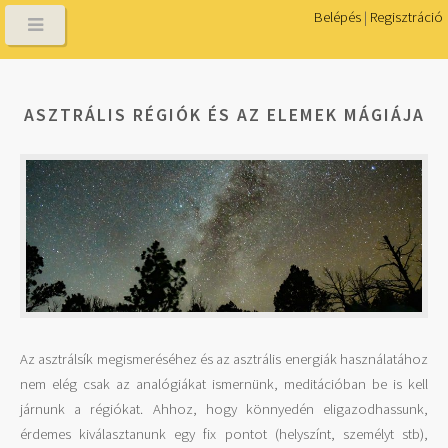
Belépés
|
Regisztráció
ASZTRÁLIS RÉGIÓK ÉS AZ ELEMEK MÁGIÁJA
Az asztrálsík megismeréséhez és az asztrális energiák használatához
nem elég csak az analógiákat ismernünk, meditációban be is kell
járnunk a régiókat. Ahhoz, hogy könnyedén eligazodhassunk,
érdemes kiválasztanunk egy fix pontot (helyszínt, személyt stb),