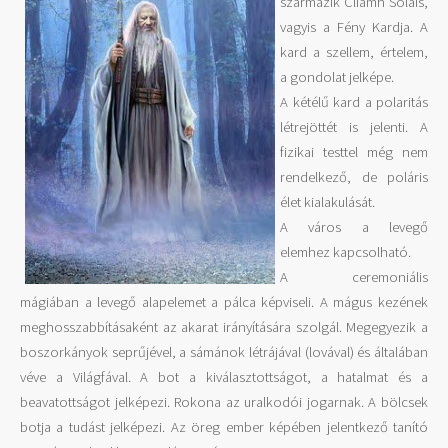
származik Cliamh Solais,
vagyis a Fény Kardja. A
kard a szellem, értelem,
a gondolat jelképe.
A kétélű kard a polaritás
létrejöttét is jelenti. A
fizikai testtel még nem
rendelkező, de poláris
élet kialakulását.
A város a levegő
elemhez kapcsolható.
A ceremoniális
mágiában a levegő alapelemet a pálca képviseli. A mágus kezének
meghosszabbításaként az akarat irányítására szolgál. Megegyezik a
boszorkányok seprűjével, a sámánok létrájával (lovával) és általában
véve a Világfával. A bot a kiválasztottságot, a hatalmat és a
beavatottságot jelképezi. Rokona az uralkodói jogarnak. A bölcsek
botja a tudást jelképezi. Az öreg ember képében jelentkező tanító