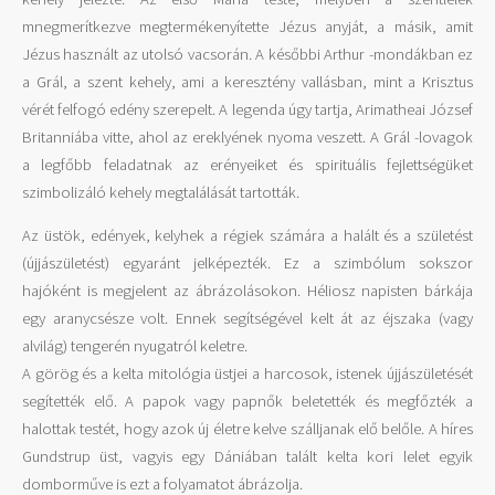
mnegmerítkezve megtermékenyítette Jézus anyját, a másik, amit
Jézus használt az utolsó vacsorán. A későbbi Arthur -mondákban ez
a Grál, a szent kehely, ami a keresztény vallásban, mint a Krisztus
vérét felfogó edény szerepelt. A legenda úgy tartja, Arimatheai József
Britanniába vitte, ahol az ereklyének nyoma veszett. A Grál -lovagok
a legfőbb feladatnak az erényeiket és spirituális fejlettségüket
szimbolizáló kehely megtalálását tartották.
Az üstök, edények, kelyhek a régiek számára a halált és a születést
(újjászületést) egyaránt jelképezték. Ez a szimbólum sokszor
hajóként is megjelent az ábrázolásokon. Héliosz napisten bárkája
egy aranycsésze volt. Ennek segítségével kelt át az éjszaka (vagy
alvilág) tengerén nyugatról keletre.
A görög és a kelta mitológia üstjei a harcosok, istenek újjászületését
segítették elő. A papok vagy papnők beletették és megfőzték a
halottak testét, hogy azok új életre kelve szálljanak elő belőle. A híres
Gundstrup üst, vagyis egy Dániában talált kelta kori lelet egyik
domborműve is ezt a folyamatot ábrázolja.