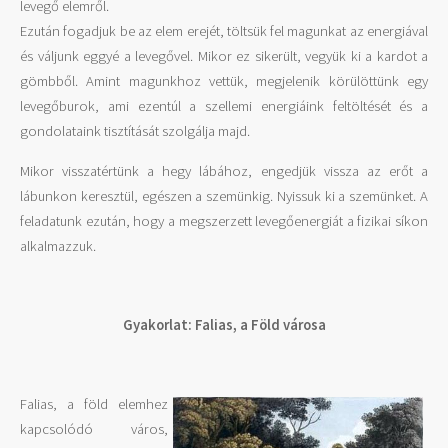
levegő elemről.
Ezután fogadjuk be az elem erejét, töltsük fel magunkat az energiával
és váljunk eggyé a levegővel. Mikor ez sikerült, vegyük ki a kardot a
gömbből. Amint magunkhoz vettük, megjelenik körülöttünk egy
levegőburok, ami ezentúl a szellemi energiáink feltöltését és a
gondolataink tisztítását szolgálja majd.
Mikor visszatértünk a hegy lábához, engedjük vissza az erőt a
lábunkon keresztül, egészen a szemünkig. Nyissuk ki a szemünket. A
feladatunk ezután, hogy a megszerzett levegőenergiát a fizikai síkon
alkalmazzuk.
Gyakorlat: Falias, a Föld városa
Falias, a föld elemhez
kapcsolódó város,