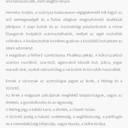
erre támaszkodik, mint világtörvényre.
Hermész botján, a szárnyas kaduceuson végigtekeredő két kígyó az
erő semlegességét és a fizikai világban megnyilvánuló dualitását
jelképezi. A papi botok és az ószövetségi pásztorbotok a római
főaugurok botjaiból származtathatók, mellyel az eget osztották
szférákra. A kiválasztottak kezében gyakran a kizöldülő bot jelezte az
isteni adományt.
A mágiában a férfierő szimbóluma. Phallikus jelkép. A kőkorszakból
számos csontból, szarvból, agancsból készült bot, pálca, jogar
maradt ránk, ezeket valószínűleg a varázslók és törzsfők használták.
Ennek a városnak az asztrológiai jegyei az Ikrek, a Mérleg és a
Vízöntő.
Az Ikrek a mágusok pálcájának megfelelő tulajdonságok, vagyis az
értelem, a gondolkodás és az ügyesség.
A Mérleg jegy a kétélű kard, a döntés, a Cliamh Solais.
A Vízöntő pedig a haladó szellemiség, a segítőkészség, a pártfogás
és a nemeslelkűség kifejezője, vagyis Nuada, a Sidhe királya.