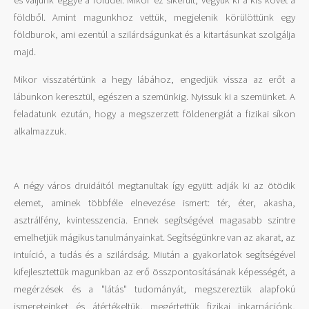
és váljunk eggyé a földdel. Mikor ez sikerült, vegyük ki a kis követ a
földből. Amint magunkhoz vettük, megjelenik körülöttünk egy
földburok, ami ezentúl a szilárdságunkat és a kitartásunkat szolgálja
majd.
Mikor visszatértünk a hegy lábához, engedjük vissza az erőt a
lábunkon keresztül, egészen a szemünkig. Nyissuk ki a szemünket. A
feladatunk ezután, hogy a megszerzett földenergiát a fizikai síkon
alkalmazzuk.
A négy város druidáitól megtanultak így együtt adják ki az ötödik
elemet, aminek többféle elnevezése ismert: tér, éter, akasha,
asztrálfény, kvintesszencia. Ennek segítségével magasabb szintre
emelhetjük mágikus tanulmányainkat. Segítségünkre van az akarat, az
intuíció, a tudás és a szilárdság. Miután a gyakorlatok segítségével
kifejlesztettük magunkban az erő összpontosításának képességét, a
megérzések és a "látás" tudományát, megszereztük alapfokú
ismereteinket és átértékeltük, megértettük fizikai inkarnációnk,