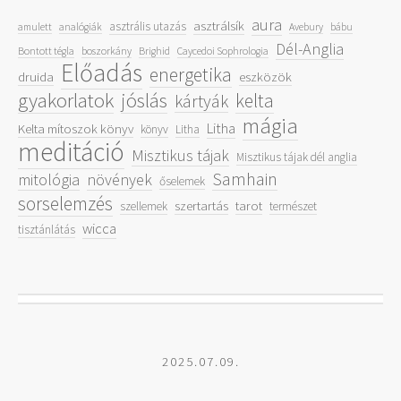
aura
asztrálsík
asztrális utazás
amulett
analógiák
Avebury
bábu
Dél-Anglia
Bontott tégla
boszorkány
Brighid
Caycedoi Sophrologia
Előadás
energetika
druida
eszközök
gyakorlatok
jóslás
kelta
kártyák
mágia
Litha
Kelta mítoszok könyv
könyv
Litha
meditáció
Misztikus tájak
Misztikus tájak dél anglia
Samhain
mitológia
növények
őselemek
sorselemzés
szertartás
tarot
szellemek
természet
wicca
tisztánlátás
2025.07.09.