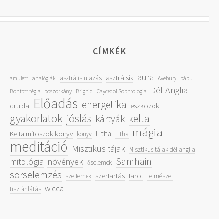
CÍMKÉK
aura
asztrálsík
asztrális utazás
amulett
analógiák
Avebury
bábu
Dél-Anglia
Bontott tégla
boszorkány
Brighid
Caycedoi Sophrologia
Előadás
energetika
druida
eszközök
gyakorlatok
jóslás
kelta
kártyák
mágia
Litha
Kelta mítoszok könyv
könyv
Litha
meditáció
Misztikus tájak
Misztikus tájak dél anglia
Samhain
mitológia
növények
őselemek
sorselemzés
szertartás
tarot
szellemek
természet
wicca
tisztánlátás