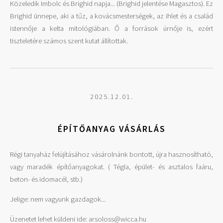
Közeledik Imbolc és Brighid napja... (Brighid jelentése Magasztos). Ez
Brighid ünnepe, aki a tűz, a kovácsmesterségek, az ihlet és a család
istennője a kelta mitológiában. Ő a források úrnője is, ezért
tiszteletére számos szent kutat állítottak.
2025.12.01.
ÉPÍTŐANYAG VÁSÁRLÁS
Régi tanyaház felújításához vásárolnánk bontott, újra hasznosítható,
vagy maradék építőanyagokat. ( Tégla, épület- és asztalos faáru,
beton- és idomacél, stb.)
Jelige: nem vagyunk gazdagok...
Üzenetet lehet küldeni ide: arsoloss@wicca.hu