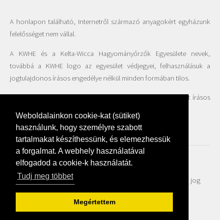
A honlapon található, Internetről származó anyagokért egyházunk
felelősséget nem vállal.
A KWHE és a Kelta-Wicca Hagyományőrzők Egyesülete nevek,
továbbá a KWHE logo az egyesület védjegyei, felhasználásuk a
jogtulajdonos írásos engedélye nélkül minden formában tilos.
A honlapon található fotók felhasználása csak az Egyesület írásos
beleegyezésével engedélyezett.
Weboldalainkon cookie-kat (sütiket)
használunk, hogy személyre szabott
tartalmakat készíthessünk, és elemezhessük
a forgalmat. A webhely használatával
elfogadod a cookie-k használatát.
Adatvédelmi szabályzat
Tudj meg többet
© Kelta-Wicca Hagyományőrzők Egyháza 2018 - Minden jog
fenntartva | created by
Webfaktor
Megértettem