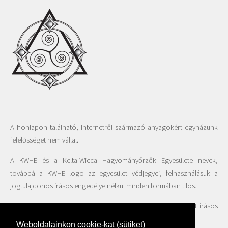
A honlapon található, Internetről származó anyagokért egyházunk
felelősséget nem vállal.
A KWHE és a Kelta-Wicca Hagyományőrzők Egyesülete nevek,
továbbá a KWHE logo az egyesület védjegyei, felhasználásuk a
jogtulajdonos írásos engedélye nélkül minden formában tilos.
A honlapon található fotók felhasználása csak az Egyesület írásos
beleegyezésével engedélyezett.
Weboldalainkon cookie-kat (sütiket)