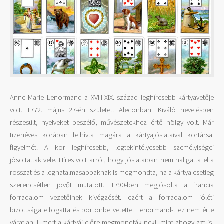
Anne Marie Lenormand a XVIII-XIX. század leghíresebb kártyavetője
volt. 1772. május 27-én született Aleconban. Kiváló nevelésben
részesült, nyelveket beszélő, művészetekhez értő hölgy volt. Már
tizenéves korában felhívta magára a kártyajóslataival kortársai
figyelmét. A kor leghíresebb, legtekintélyesebb személyiségei
jósoltattak vele. Híres volt arról, hogy jóslataiban nem hallgatta el a
rosszat és a leghatalmasabbaknak is megmondta, ha a kártya esetleg
szerencsétlen jövőt mutatott. 1790-ben megjósolta a francia
forradalom vezetőinek kivégzését. ezért a forradalom jóléti
bizottsága elfogatta és börtönbe vetette. Lenormand-t ez nem érte
váratlanul, mert a kártyái előre megmondták neki, mint ahogy azt is,