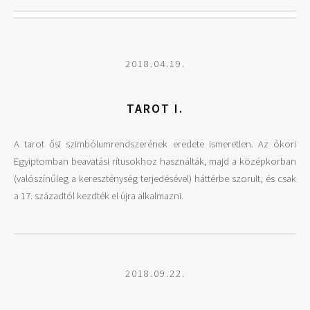
2018.04.19.
TAROT I.
A tarot ősi szimbólumrendszerének eredete ismeretlen. Az ókori
Egyiptomban beavatási rítusokhoz használták, majd a középkorban
(valószínűleg a kereszténység terjedésével) háttérbe szorult, és csak
a 17. századtól kezdték el újra alkalmazni.
2018.09.22.