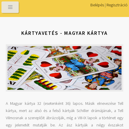
Belépés
|
Regisztráció
KÁRTYAVETÉS - MAGYAR KÁRTYA
A Magyar kártya 32 (esetenként 36) lapos. Másik elnevezése Tell
kártya, mert az alsó és a felső kártyák Schiller drámájának, a Tell
Vilmosnak a szereplőit ábrázolják, míg a VIII-IX lapok a történet egy
egy jelenetét mutatják be. Az ász kártyák a négy évszakot