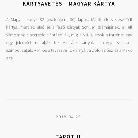
KÁRTYAVETÉS - MAGYAR KÁRTYA
A Magyar kártya 32 (esetenként 36) lapos. Másik elnevezése Tell
kártya, mert az alsó és a felső kártyák Schiller drámájának, a Tell
Vilmosnak a szereplőit ábrázolják, míg a VIII-IX lapok a történet egy
egy jelenetét mutatják be. Az ász kártyák a négy évszakot
szimbolizálják. A Piros a tavasz, a Tök a nyár, a Zöld az ősz és a Makk
a tél.
2018.04.23.
TAROT II.