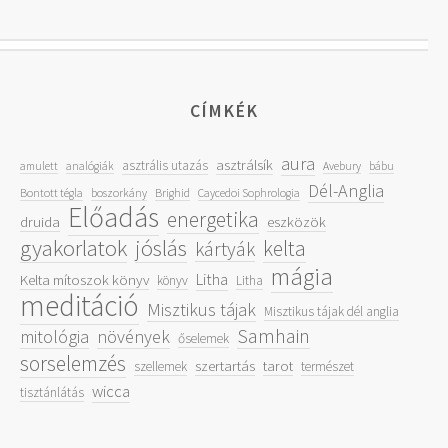
CÍMKÉK
aura
asztrálsík
asztrális utazás
amulett
analógiák
Avebury
bábu
Dél-Anglia
Bontott tégla
boszorkány
Brighid
Caycedoi Sophrologia
Előadás
energetika
druida
eszközök
gyakorlatok
jóslás
kelta
kártyák
mágia
Litha
Kelta mítoszok könyv
könyv
Litha
meditáció
Misztikus tájak
Misztikus tájak dél anglia
Samhain
mitológia
növények
őselemek
sorselemzés
szertartás
tarot
szellemek
természet
wicca
tisztánlátás