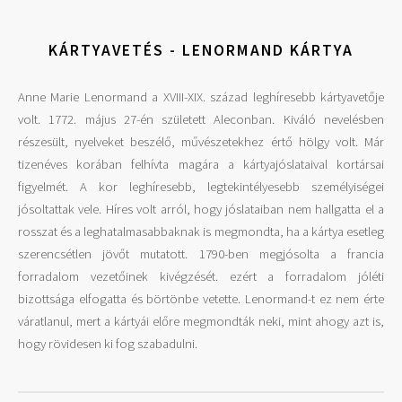
KÁRTYAVETÉS - LENORMAND KÁRTYA
Anne Marie Lenormand a XVIII-XIX. század leghíresebb kártyavetője
volt. 1772. május 27-én született Aleconban. Kiváló nevelésben
részesült, nyelveket beszélő, művészetekhez értő hölgy volt. Már
tizenéves korában felhívta magára a kártyajóslataival kortársai
figyelmét. A kor leghíresebb, legtekintélyesebb személyiségei
jósoltattak vele. Híres volt arról, hogy jóslataiban nem hallgatta el a
rosszat és a leghatalmasabbaknak is megmondta, ha a kártya esetleg
szerencsétlen jövőt mutatott. 1790-ben megjósolta a francia
forradalom vezetőinek kivégzését. ezért a forradalom jóléti
bizottsága elfogatta és börtönbe vetette. Lenormand-t ez nem érte
váratlanul, mert a kártyái előre megmondták neki, mint ahogy azt is,
hogy rövidesen ki fog szabadulni.