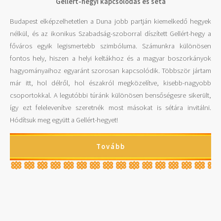
Gellért-hegyi kapcsolódás és séta
Budapest elképzelhetetlen a Duna jobb partján kiemelkedő hegyek
nélkül, és az ikonikus Szabadság-szoborral díszített Gellért-hegy a
főváros egyik legismertebb szimbóluma. Számunkra különösen
fontos hely, hiszen a helyi keltákhoz és a magyar boszorkányok
hagyományaihoz egyaránt szorosan kapcsolódik. Többször jártam
már itt, hol délről, hol északról megközelítve, kisebb-nagyobb
csoportokkal. A legutóbbi túránk különösen bensőségesre sikerült,
így ezt felelevenítve szeretnék most másokat is sétára invitálni.
Hódítsuk meg együtt a Gellért-hegyet!
Tovább