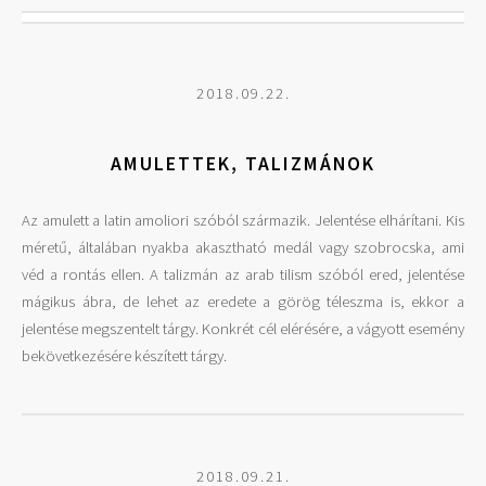
2018.09.22.
AMULETTEK, TALIZMÁNOK
Az amulett a latin amoliori szóból származik. Jelentése elhárítani. Kis
méretű, általában nyakba akasztható medál vagy szobrocska, ami
véd a rontás ellen. A talizmán az arab tilism szóból ered, jelentése
mágikus ábra, de lehet az eredete a görög téleszma is, ekkor a
jelentése megszentelt tárgy. Konkrét cél elérésére, a vágyott esemény
bekövetkezésére készített tárgy.
2018.09.21.