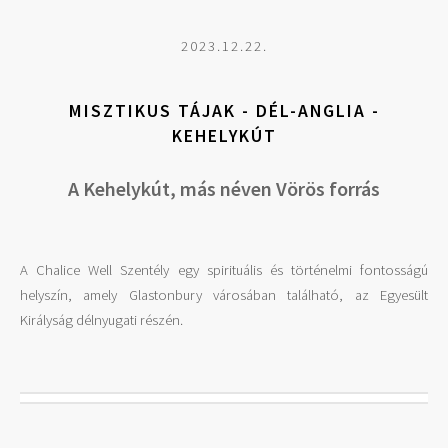
2023.12.22.
MISZTIKUS TÁJAK - DÉL-ANGLIA -
KEHELYKÚT
A Kehelykút, más néven Vörös forrás
A Chalice Well Szentély egy spirituális és történelmi fontosságú
helyszín, amely Glastonbury városában található, az Egyesült
Királyság délnyugati részén.