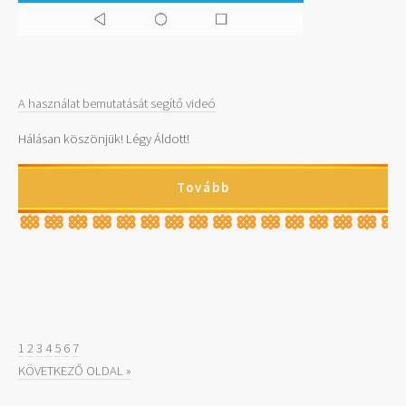
A használat bemutatását segítő videó
Hálásan köszönjük! Légy Áldott!
Tovább
1
2
3
4
5
6
7
KÖVETKEZŐ OLDAL »