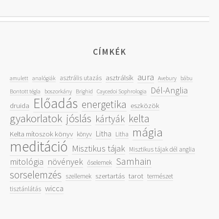
CÍMKÉK
aura
asztrálsík
asztrális utazás
amulett
analógiák
Avebury
bábu
Dél-Anglia
Bontott tégla
boszorkány
Brighid
Caycedoi Sophrologia
Előadás
energetika
druida
eszközök
gyakorlatok
jóslás
kelta
kártyák
mágia
Litha
Kelta mítoszok könyv
könyv
Litha
meditáció
Misztikus tájak
Misztikus tájak dél anglia
Samhain
mitológia
növények
őselemek
sorselemzés
szertartás
tarot
szellemek
természet
wicca
tisztánlátás