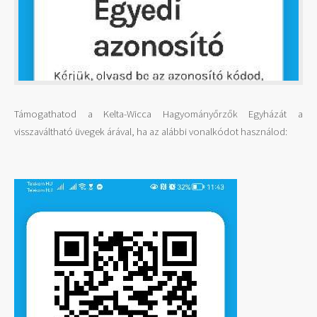
Támogathatod a Kelta-Wicca Hagyományőrzők Egyházát a
visszaváltható üvegek árával, ha az alábbi vonalkódot használod: