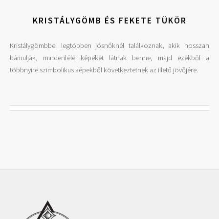
KRISTÁLYGÖMB ÉS FEKETE TÜKÖR
Kristálygömbbel legtöbben jósnőknél találkoznak, akik hosszan
bámulják, mindenféle képeket látnak benne, majd ezekből a
többnyire szimbolikus képekből következtetnek az illető jövőjére.