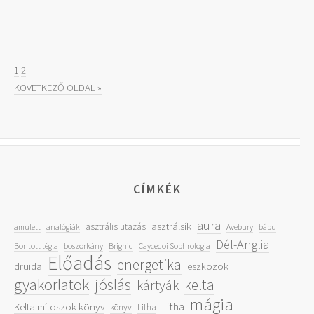
1
2
KÖVETKEZŐ OLDAL »
CÍMKÉK
aura
asztrálsík
asztrális utazás
amulett
analógiák
Avebury
bábu
Dél-Anglia
Bontott tégla
boszorkány
Brighid
Caycedoi Sophrologia
Előadás
energetika
druida
eszközök
gyakorlatok
jóslás
kelta
kártyák
mágia
Litha
Kelta mítoszok könyv
könyv
Litha