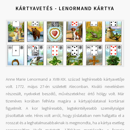
KÁRTYAVETÉS - LENORMAND KÁRTYA
Anne Marie Lenormand a XVIII-XIX. század leghíresebb kártyavetője
volt. 1772. május 27-én született Aleconban. Kiváló nevelésben
részesült, nyelveket beszélő, művészetekhez értő hölgy volt. Már
tizenéves korában felhívta magára a kártyajóslataival kortársai
figyelmét. A kor leghíresebb, legtekintélyesebb személyiségei
jósoltattak vele. Híres volt arról, hogy jóslataiban nem hallgatta el a
rosszat és a leghatalmasabbaknak is megmondta, ha a kártya esetleg
szerencsétlen jövőt mutatott. 1790-ben megjósolta a francia