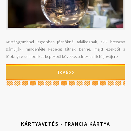
Kristálygömbbel legtöbben jósnőknél találkoznak, akik hosszan
bámulják, mindenféle képeket látnak benne, majd ezekből a
többnyire szimbolikus képekből következtetnek az illető jövőjére.
Tovább
KÁRTYAVETÉS - FRANCIA KÁRTYA