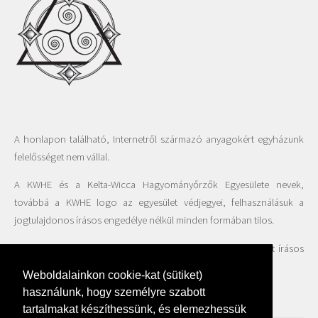
A honlapon található, Internetről származó anyagokért egyházunk
felelősséget nem vállal.
A KWHE és a Kelta-Wicca Hagyományőrzők Egyesülete nevek,
továbbá a KWHE logo az egyesület védjegyei, felhasználásuk a
jogtulajdonos írásos engedélye nélkül minden formában tilos.
A honlapon található fotók felhasználása csak az Egyesület írásos
beleegyezésével engedélyezett.
Weboldalainkon cookie-kat (sütiket)
használunk, hogy személyre szabott
tartalmakat készíthessünk, és elemezhessük