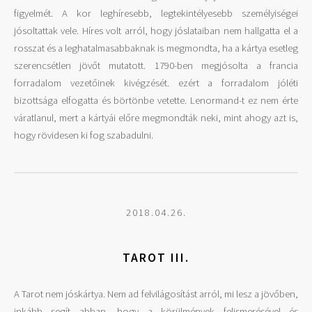
figyelmét. A kor leghíresebb, legtekintélyesebb személyiségei
jósoltattak vele. Híres volt arról, hogy jóslataiban nem hallgatta el a
rosszat és a leghatalmasabbaknak is megmondta, ha a kártya esetleg
szerencsétlen jövőt mutatott. 1790-ben megjósolta a francia
forradalom vezetőinek kivégzését. ezért a forradalom jóléti
bizottsága elfogatta és börtönbe vetette. Lenormand-t ez nem érte
váratlanul, mert a kártyái előre megmondták neki, mint ahogy azt is,
hogy rövidesen ki fog szabadulni.
2018.04.26.
TAROT III.
A Tarot nem jóskártya. Nem ad felvilágosítást arról, mi lesz a jövőben,
inkább segít abban, hogy a körülmények felismerésével és