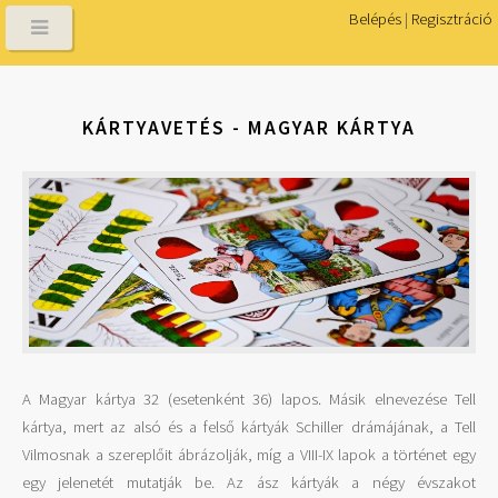
Belépés
|
Regisztráció
KÁRTYAVETÉS - MAGYAR KÁRTYA
A Magyar kártya 32 (esetenként 36) lapos. Másik elnevezése Tell
kártya, mert az alsó és a felső kártyák Schiller drámájának, a Tell
Vilmosnak a szereplőit ábrázolják, míg a VIII-IX lapok a történet egy
egy jelenetét mutatják be. Az ász kártyák a négy évszakot