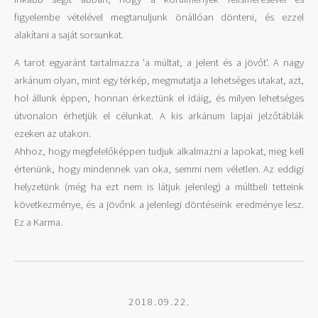
figyelembe vételével megtanuljunk önállóan dönteni, és ezzel
alakítani a saját sorsunkat.
A tarot egyaránt tartalmazza 'a múltat, a jelent és a jövőt'. A nagy
arkánum olyan, mint egy térkép, megmutatja a lehetséges utakat, azt,
hol állunk éppen, honnan érkeztünk el idáig, és milyen lehetséges
útvonalon érhetjük el célunkat. A kis arkánum lapjai jelzőtáblák
ezeken az utakon.
Ahhoz, hogy megfelelőképpen tudjuk alkalmazni a lapokat, meg kell
értenünk, hogy mindennek van oka, semmi nem véletlen. Az eddigi
helyzetünk (még ha ezt nem is látjuk jelenleg) a múltbeli tetteink
következménye, és a jövőnk a jelenlegi döntéseink eredménye lesz.
Ez a Karma.
2018.09.22.