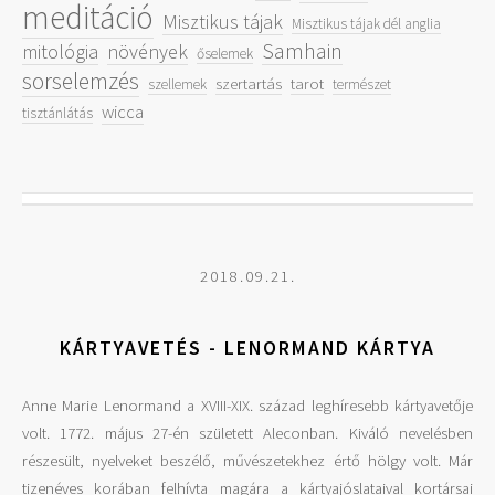
meditáció
Misztikus tájak
Misztikus tájak dél anglia
Samhain
mitológia
növények
őselemek
sorselemzés
szertartás
tarot
szellemek
természet
wicca
tisztánlátás
2018.09.21.
KÁRTYAVETÉS - LENORMAND KÁRTYA
Anne Marie Lenormand a XVIII-XIX. század leghíresebb kártyavetője
volt. 1772. május 27-én született Aleconban. Kiváló nevelésben
részesült, nyelveket beszélő, művészetekhez értő hölgy volt. Már
tizenéves korában felhívta magára a kártyajóslataival kortársai