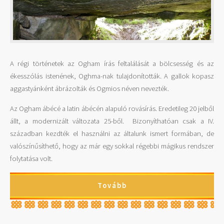
A régi történetek az Ogham írás feltalálását a bölcsesség és az
ékesszólás istenének, Oghma-nak tulajdonították. A gallok kopasz
aggastyánként ábrázolták és Ogmios néven nevezték.
Az Ogham ábécé a latin ábécén alapuló rovásírás. Eredetileg 20 jelből
állt, a modernizált változata 25-ből. Bizonyíthatóan csak a IV.
században kezdték el használni az általunk ismert formában, de
valószínűsíthető, hogy az már egy sokkal régebbi mágikus rendszer
folytatása volt.
Tovább