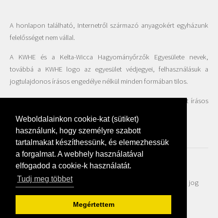
A honlapon található, Internetről származó anyagokért egyházunk
felelősséget nem vállal.
A KWHE és a Kelta-Wicca Hagyományőrzők Egyesülete nevek,
továbbá a KWHE logo az egyesület védjegyei, felhasználásuk a
jogtulajdonos írásos engedélye nélkül minden formában tilos.
A honlapon található fotók felhasználása csak az Egyesület írásos
beleegyezésével engedélyezett.
Weboldalainkon cookie-kat (sütiket)
használunk, hogy személyre szabott
tartalmakat készíthessünk, és elemezhessük
a forgalmat. A webhely használatával
elfogadod a cookie-k használatát.
Adatvédelmi szabályzat
Tudj meg többet
© Kelta-Wicca Hagyományőrzők Egyháza 2018 - Minden jog
fenntartva | created by
Webfaktor
Megértettem