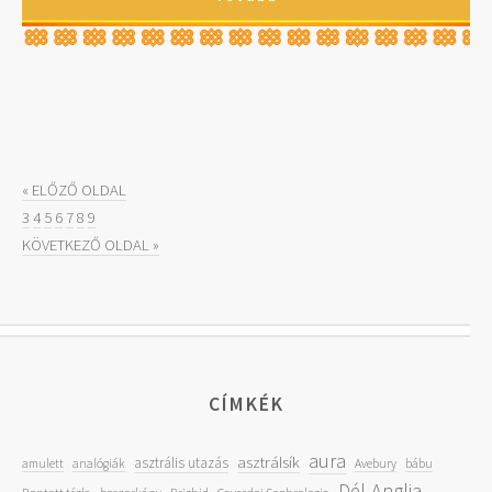
« ELŐZŐ OLDAL
3
4
5
6
7
8
9
KÖVETKEZŐ OLDAL »
CÍMKÉK
aura
asztrálsík
asztrális utazás
amulett
analógiák
Avebury
bábu
Dél-Anglia