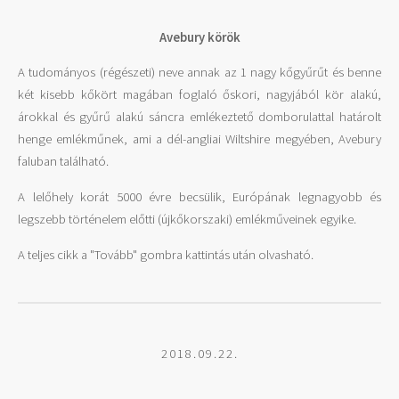
Avebury körök
A tudományos (régészeti) neve annak az 1 nagy kőgyűrűt és benne
két kisebb kőkört magában foglaló őskori, nagyjából kör alakú,
árokkal és gyűrű alakú sáncra emlékeztető domborulattal határolt
henge emlékműnek, ami a dél-angliai Wiltshire megyében, Avebury
faluban található.
A lelőhely korát 5000 évre becsülik, Európának legnagyobb és
legszebb történelem előtti (újkőkorszaki) emlékműveinek egyike.
A teljes cikk a "Tovább" gombra kattintás után olvasható.
2018.09.22.