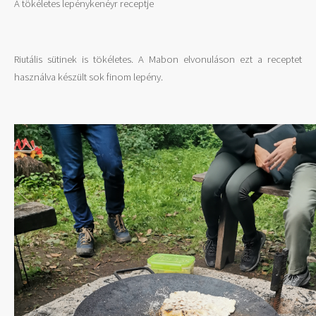
A tökéletes lepénykenéyr receptje
Riutális sütinek is tökéletes. A Mabon elvonuláson ezt a receptet
használva készült sok finom lepény.