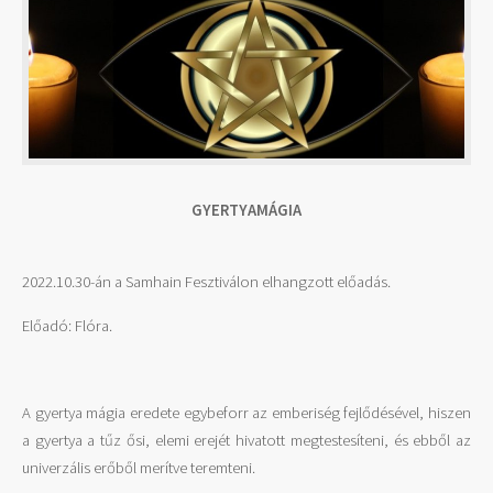
GYERTYAMÁGIA
2022.10.30-án a Samhain Fesztiválon elhangzott előadás.
Előadó: Flóra.
A gyertya mágia eredete egybeforr az emberiség fejlődésével, hiszen
a gyertya a tűz ősi, elemi erejét hivatott megtestesíteni, és ebből az
univerzális erőből merítve teremteni.