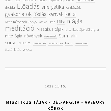
Bontott tégla
boszorkány
Brighid
Caycedoi Sophrologia
Előadás
energetika
druida
eszközök
gyakorlatok
jóslás
kelta
kártyák
mágia
Litha
Kelta mítoszok könyv
könyv
Litha
meditáció
Misztikus tájak
Misztikus tájak dél anglia
Samhain
mitológia
növények
őselemek
sorselemzés
szertartás
tarot
szellemek
természet
wicca
tisztánlátás
2023.11.15.
MISZTIKUS TÁJAK - DÉL-ANGLIA - AVEBURY
KÖRÖK