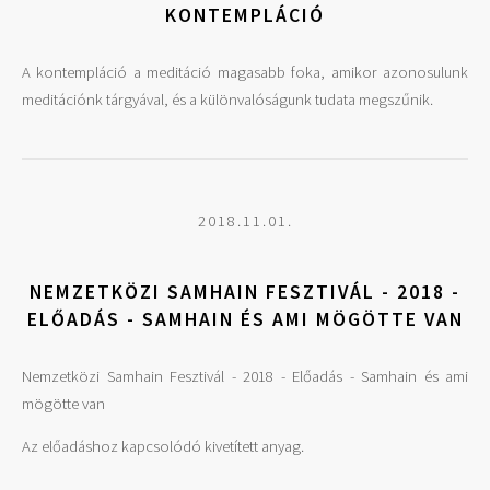
KONTEMPLÁCIÓ
A kontempláció a meditáció magasabb foka, amikor azonosulunk
meditációnk tárgyával, és a különvalóságunk tudata megszűnik.
2018.11.01.
NEMZETKÖZI SAMHAIN FESZTIVÁL - 2018 -
ELŐADÁS - SAMHAIN ÉS AMI MÖGÖTTE VAN
Nemzetközi Samhain Fesztivál - 2018 - Előadás - Samhain és ami
mögötte van
Az előadáshoz kapcsolódó kivetített anyag.