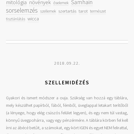
Samhain
mitológia
növények
őselemek
sorselemzés
szertartás
tarot
szellemek
természet
wicca
tisztánlátás
2018.09.22.
SZELLEMIDÉZÉS
Gyakori és ismert módszer a ouja. Szükség van hozzá egy táblára,
mely készülhet papírból, fából, fémből, üveglappal letakart terítőből
(a lényege, hogy elég csúszós felület legyen), és egy nem túl vastag,
könnyű üvegpohárra, vagy egy pénzérmére. A táblára körben fel kell
írni az ábécé betűit, a számokat, egy kört IGEN és egyet NEM felirattal,