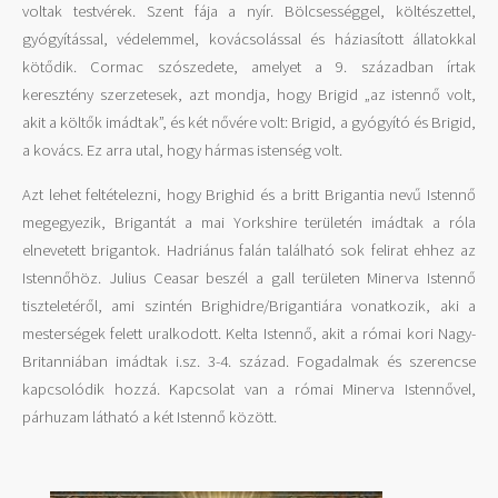
voltak testvérek. Szent fája a nyír. Bölcsességgel, költészettel,
gyógyítással, védelemmel, kovácsolással és háziasított állatokkal
kötődik. Cormac szószedete, amelyet a 9. században írtak
keresztény szerzetesek, azt mondja, hogy Brigid „az istennő volt,
akit a költők imádtak”, és két nővére volt: Brigid, a gyógyító és Brigid,
a kovács. Ez arra utal, hogy hármas istenség volt.
Azt lehet feltételezni, hogy Brighid és a britt Brigantia nevű Istennő
megegyezik, Brigantát a mai Yorkshire területén imádtak a róla
elnevetett brigantok. Hadriánus falán található sok felirat ehhez az
Istennőhöz. Julius Ceasar beszél a gall területen Minerva Istennő
tiszteletéről, ami szintén Brighidre/Brigantiára vonatkozik, aki a
mesterségek felett uralkodott. Kelta Istennő, akit a római kori Nagy-
Britanniában imádtak i.sz. 3-4. század. Fogadalmak és szerencse
kapcsolódik hozzá. Kapcsolat van a római Minerva Istennővel,
párhuzam látható a két Istennő között.