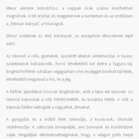
Mikor elérünk Imbolchoz, a nappali órák száma érezhetően
megnőnek. A tél enyhül, és megjelennek a kertekben és az erdőkben
a „február leányai”, a hóvirágok.
Ekkor születnek az első bárányok, az anyajuhok elkezdenek tejet
adni.
Az Istennő a nők, gyerekek, újszülött állatok védelmezője. A tavasz
születésénél bábáskodik, forró lehelletétől kel életre a fagyos táj.
Brighid hófehér ruhában végigsuhan a hó és jéggel borított táj felett,
lehelletétől megolvad a hó, és a jég.
A férfiak ajándékot hoznak Brighidnek, amit a lába elé tesznek. Az
Istennő képmását a nők felöltöztették, és kosárba tették. A nők a
képmás fülébe suttogták a vágyaikat, álmaikat.
A gyógyítás és a költői ihlet Istennője, a kovácsok, ötvösök
védelmezője. A változást ünnepeljük, ami bennünk és körülöttünk
zajlik. Megújítjuk elkötelezettségünket, hogy a világot jobb helyé