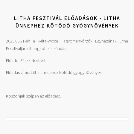
LITHA FESZTIVÁL ELŐADÁSOK - LITHA
ÜNNEPHEZ KÖTŐDŐ GYÓGYNÖVÉNYEK
2025.06.21-én a Kelta-Wicca Hagyományőrzők Egyházának Litha
Fesztiválján elhangzott kiselőadás.
Előadó: Pászk Norbert
Előadás címe: Litha ünnephez kötődő gyógynövények
Köszönjük szépen az előadást.