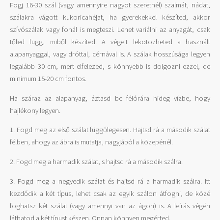
Fogj 16-30 szál (vagy amennyire nagyot szeretnél) szalmát, nádat,
szálakra vágott kukoricahéjat, ha gyerekekkel készíted, akkor
szívószálak vagy fonál is megteszi. Lehet variálni az anyagát, csak
tőled függ, miből készíted. A végeit lekötözheted a használt
alapanyaggal, vagy dróttal, cérnával is. A szálak hosszúsága legyen
legalább 30 cm, mert elfelezed, s könnyebb is dolgozni ezzel, de
minimum 15-20 cm fontos.
Ha száraz az alapanyag, áztasd be félórára hideg vízbe, hogy
hajlékony legyen.
1. Fogd meg az első szálat függőlegesen. Hajtsd rá a második szálat
félben, ahogy az ábra is mutatja, nagyjából a közepénél.
2. Fogd meg a harmadik szálat, s hajtsd rá a második szálra.
3. Fogd meg a negyedik szálat és hajtsd rá a harmadik szálra. Itt
kezdődik a két típus, lehet csak az egyik szálon átfogni, de közé
foghatsz két szálat (vagy amennyi van az ágon) is. A leírás végén
láthatod a két típust készen. Onnan könnyen megérted.