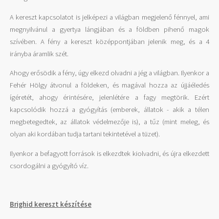
A kereszt kapcsolatot is jelképezi a világban megjelenő fénnyel, ami
megnyilvánul a gyertya lángjában és a földben pihenő magok
szívében. A fény a kereszt középpontjában jelenik meg, és a 4
irányba áramlik szét.
Ahogy erősödik a fény, úgy elkezd olvadni a jég a világban. Ilyenkor a
Fehér Hölgy átvonul a földeken, és magával hozza az újjáéledés
ígéretét, ahogy érintésére, jelenlétére a fagy megtörik. Ezért
kapcsolódik hozzá a gyógyítás (emberek, állatok - akik a télen
megbetegedtek, az állatok védelmezője is), a tűz (mint meleg, és
olyan aki kordában tudja tartani tekintetével a tüzet).
Ilyenkor a befagyott források is elkezdtek kiolvadni, és újra elkezdett
csordogálni a gyógyító víz.
Brighid kereszt készítése