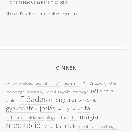
Proinsias Mac Cana Kelta ​mitológia
Michael Foss Kelta mítoszok és legendák
CÍMKÉK
aura
asztrálsík
asztrális utazás
amulett
analógiák
Avebury
bábu
Dél-Anglia
Bontott tégla
boszorkány
Brighid
Caycedoi Sophrologia
Előadás
energetika
druida
eszközök
gyakorlatok
jóslás
kelta
kártyák
mágia
Litha
Kelta mítoszok könyv
könyv
Litha
meditáció
Misztikus tájak
Misztikus tájak dél anglia