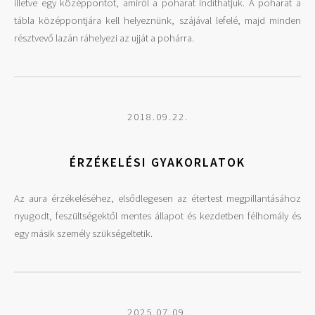
illetve egy középpontot, amiről a poharat indíthatjuk. A poharat a
tábla középpontjára kell helyeznünk, szájával lefelé, majd minden
résztvevő lazán ráhelyezi az ujját a pohárra.
2018.09.22.
ÉRZÉKELÉSI GYAKORLATOK
Az aura érzékeléséhez, elsődlegesen az étertest megpillantásához
nyugodt, feszültségektől mentes állapot és kezdetben félhomály és
egy másik személy szükségeltetik.
2025.07.09.