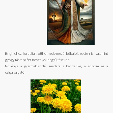
Brighidhez fordultak otthonvédelmező bűbájok esetén is, valamint
gyógyításra szánt növények begyűjtésekor.
Növénye a gyermekláncfű, madara a kenderike, a sólyom és a
csigaforgató.