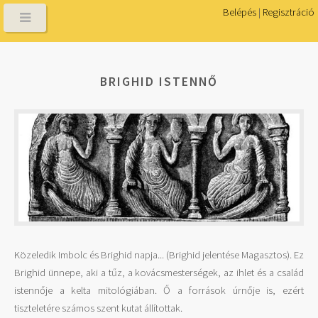
Belépés
|
Regisztráció
BRIGHID ISTENNŐ
Közeledik Imbolc és Brighid napja... (Brighid jelentése Magasztos). Ez
Brighid ünnepe, aki a tűz, a kovácsmesterségek, az ihlet és a család
istennője a kelta mitológiában. Ő a források úrnője is, ezért
tiszteletére számos szent kutat állítottak.