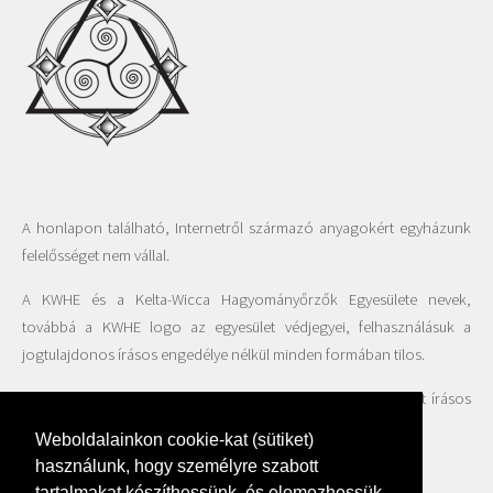
A honlapon található, Internetről származó anyagokért egyházunk
felelősséget nem vállal.
A KWHE és a Kelta-Wicca Hagyományőrzők Egyesülete nevek,
továbbá a KWHE logo az egyesület védjegyei, felhasználásuk a
jogtulajdonos írásos engedélye nélkül minden formában tilos.
A honlapon található fotók felhasználása csak az Egyesület írásos
beleegyezésével engedélyezett.
Weboldalainkon cookie-kat (sütiket)
használunk, hogy személyre szabott
tartalmakat készíthessünk, és elemezhessük