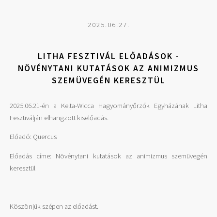
2025.06.27.
LITHA FESZTIVÁL ELŐADÁSOK -
NÖVÉNYTANI KUTATÁSOK AZ ANIMIZMUS
SZEMÜVEGÉN KERESZTÜL
2025.06.21-én a Kelta-Wicca Hagyományőrzők Egyházának Litha
Fesztiválján elhangzott kiselőadás.
Előadó: Quercus
Előadás címe: Növénytani kutatások az animizmus szemüvegén
keresztül
Köszönjük szépen az előadást.