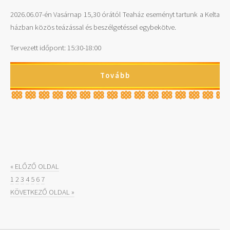
2026.06.07-én Vasárnap 15,30 órától Teaház eseményt tartunk a Kelta
házban közös teázással és beszélgetéssel egybekötve.
Tervezett időpont: 15:30-18:00
Tovább
« ELŐZŐ OLDAL
1
2
3
4
5
6
7
KÖVETKEZŐ OLDAL »