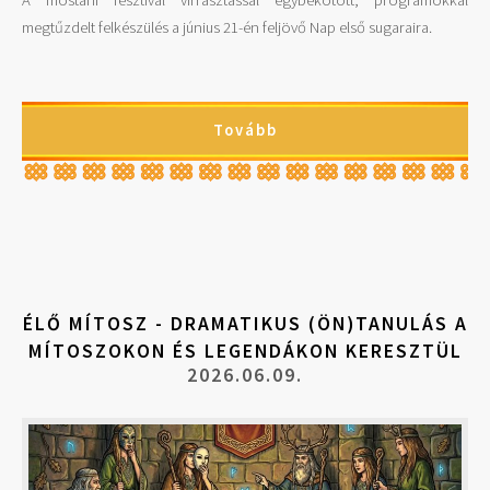
A mostani fesztivál virrasztással egybekötött, programokkal
megtűzdelt felkészülés a június 21-én feljövő Nap első sugaraira.
Tovább
ÉLŐ MÍTOSZ - DRAMATIKUS (ÖN)TANULÁS A
MÍTOSZOKON ÉS LEGENDÁKON KERESZTÜL
2026.06.09.