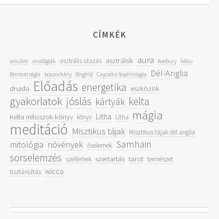
CÍMKÉK
aura
asztrálsík
asztrális utazás
amulett
analógiák
Avebury
bábu
Dél-Anglia
Bontott tégla
boszorkány
Brighid
Caycedoi Sophrologia
Előadás
energetika
druida
eszközök
gyakorlatok
jóslás
kelta
kártyák
mágia
Litha
Kelta mítoszok könyv
könyv
Litha
meditáció
Misztikus tájak
Misztikus tájak dél anglia
Samhain
mitológia
növények
őselemek
sorselemzés
szertartás
tarot
szellemek
természet
wicca
tisztánlátás