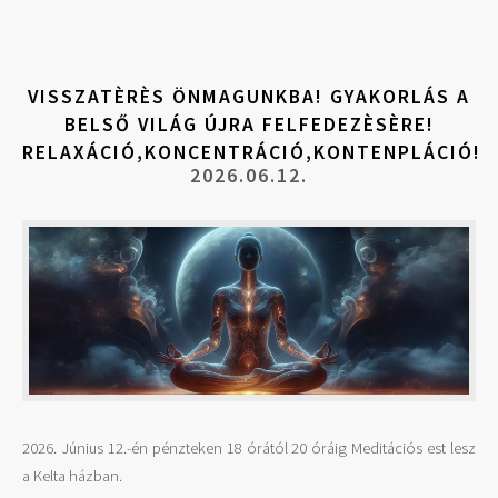
VISSZATÈRÈS ÖNMAGUNKBA! GYAKORLÁS A
BELSŐ VILÁG ÚJRA FELFEDEZÈSÈRE!
RELAXÁCIÓ,KONCENTRÁCIÓ,KONTENPLÁCIÓ!
2026.06.12.
2026. Június 12.-én pénzteken 18 órától 20 óráig Meditációs est lesz
a Kelta házban.