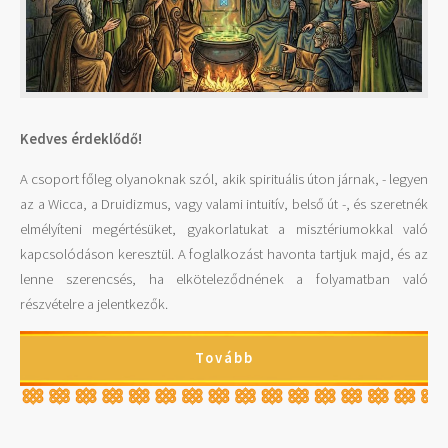
Kedves érdeklődő!
A csoport főleg olyanoknak szól, akik spirituális úton járnak, - legyen
az a Wicca, a Druidizmus, vagy valami intuitív, belső út -, és szeretnék
elmélyíteni megértésüket, gyakorlatukat a misztériumokkal való
kapcsolódáson keresztül. A foglalkozást havonta tartjuk majd, és az
lenne szerencsés, ha elköteleződnének a folyamatban való
részvételre a jelentkezők.
Tovább