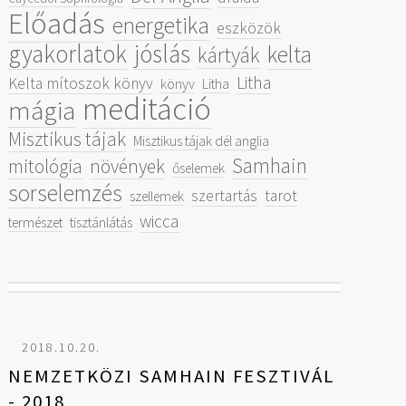
Előadás
energetika
eszközök
gyakorlatok
jóslás
kelta
kártyák
Litha
Kelta mítoszok könyv
könyv
Litha
meditáció
mágia
Misztikus tájak
Misztikus tájak dél anglia
Samhain
mitológia
növények
őselemek
sorselemzés
szertartás
tarot
szellemek
wicca
természet
tisztánlátás
2018.10.20.
NEMZETKÖZI SAMHAIN FESZTIVÁL
- 2018