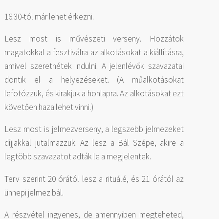
16.30-tól már lehet érkezni.
Lesz most is művészeti verseny. Hozzátok
magatokkal a fesztiválra az alkotásokat a kiállításra,
amivel szeretnétek indulni. A jelenlévők szavazatai
döntik el a helyezéseket. (A műalkotásokat
lefotózzuk, és kirakjuk a honlapra. Az alkotásokat ezt
követően haza lehet vinni.)
Lesz most is jelmezverseny, a legszebb jelmezeket
díjjakkal jutalmazzuk. Az lesz a Bál Szépe, akire a
legtöbb szavazatot adták le a megjelentek.
Terv szerint 20 órától lesz a rituálé, és 21 órától az
ünnepi jelmez bál.
A részvétel ingyenes, de amennyiben megteheted,