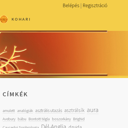
Belépés
|
Regisztráció
KOHARI
CÍMKÉK
aura
asztrálsík
asztrális utazás
amulett
analógiák
Avebury
bábu
Bontott tégla
boszorkány
Brighid
Dél-Anglia
druida
Caycedoi Sophrologia