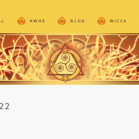
AL
KWHE
BLOG
WICCA
22