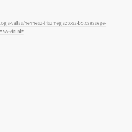
ologia-vallas/hermesz-triszmegisztosz-bolcsessege-
=aw-visual#