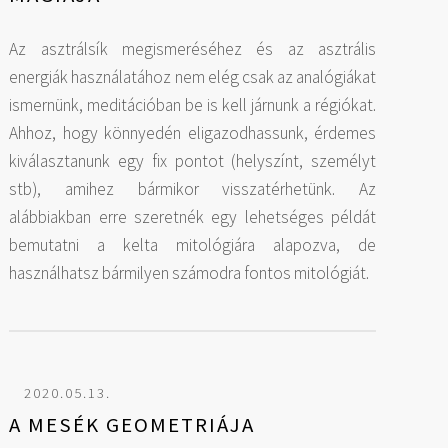
Az asztrálsík megismeréséhez és az asztrális
energiák használatához nem elég csak az analógiákat
ismernünk, meditációban be is kell járnunk a régiókat.
Ahhoz, hogy könnyedén eligazodhassunk, érdemes
kiválasztanunk egy fix pontot (helyszínt, személyt
stb), amihez bármikor visszatérhetünk. Az
alábbiakban erre szeretnék egy lehetséges példát
bemutatni a kelta mitológiára alapozva, de
használhatsz bármilyen számodra fontos mitológiát.
2020.05.13.
A MESÉK GEOMETRIÁJA