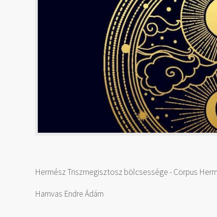
Hermész Triszmegisztosz bölcsessége - Corpus Herme
Hamvas Endre Ádám