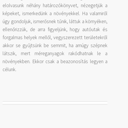
elolvasunk néhány határozókönyvet, nézegetjük a
képeket, ismerkedünk a növényekkel. Ha valamiről
úgy gondoljuk, ismerősnek tűnik, láttuk a környéken,
ellenőrizzük, de arra figyeljünk, hogy autóutak és
forgalmas helyek mellől, vegyszerezett területekről
akkor se gyűjtsünk be semmit, ha amúgy szépnek
látszik, mert méreganyagok rakódhatnak le a
növényekben. Ekkor csak a beazonosítás legyen a
célunk.