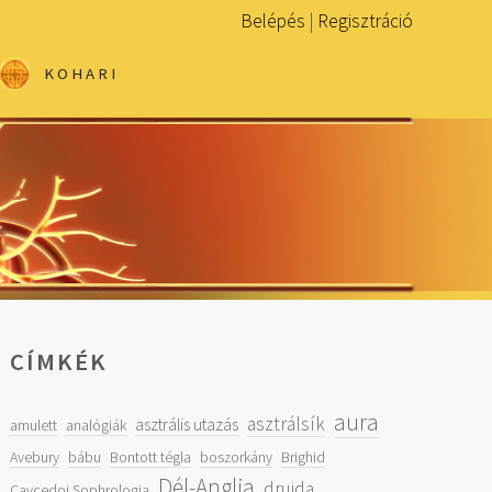
Belépés
|
Regisztráció
KOHARI
CÍMKÉK
aura
asztrálsík
asztrális utazás
amulett
analógiák
Avebury
bábu
Bontott tégla
boszorkány
Brighid
Dél-Anglia
druida
Caycedoi Sophrologia