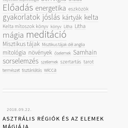
Előadás
energetika
eszközök
gyakorlatok
jóslás
kelta
kártyák
Litha
Kelta mítoszok könyv
könyv
Litha
meditáció
mágia
Misztikus tájak
Misztikus tájak dél anglia
Samhain
mitológia
növények
őselemek
sorselemzés
szertartás
tarot
szellemek
wicca
természet
tisztánlátás
2018.09.22.
ASZTRÁLIS RÉGIÓK ÉS AZ ELEMEK
MÁGIÁJA