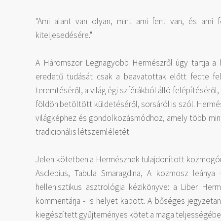
"Ami alant van olyan, mint ami fent van, és ami 
kiteljesedésére."
A Háromszor Legnagyobb Hermészről úgy tartja a h
eredetű tudását csak a beavatottak előtt fedte fe
teremtéséről, a világ égi szférákból álló felépítéséről
földön betöltött küldetéséről, sorsáról is szól. Her
világképhez és gondolkozásmódhoz, amely több mint 
tradicionális létszemléletét.
Jelen kötetben a Hermésznek tulajdonított kozmogónia
Asclepius, Tabula Smaragdina, A kozmosz leánya 
hellenisztikus asztrológia kézikönyve: a Liber Her
kommentárja - is helyet kapott. A bőséges jegyzet
kiegészített gyűjteményes kötet a maga teljességébe