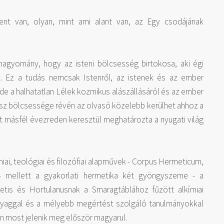
fent van, olyan, mint ami alant van, az Egy csodájának
agyomány, hogy az isteni bölcsesség birtokosa, aki égi
l. Ez a tudás nemcsak Istenről, az istenek és az ember
, de a halhatatlan Lélek kozmikus alászállásáról és az ember
mész bölcsessége révén az olvasó közelebb kerülhet ahhoz a
másfél évezreden keresztül meghatározta a nyugati világ
i, teológiai és filozófiai alapművek - Corpus Hermeticum,
- mellett a gyakorlati hermetika két gyöngyszeme - a
metis és Hortulanusnak a Smaragtáblához fűzött alkímiai
anyaggal és a mélyebb megértést szolgáló tanulmányokkal
n most jelenik meg először magyarul.