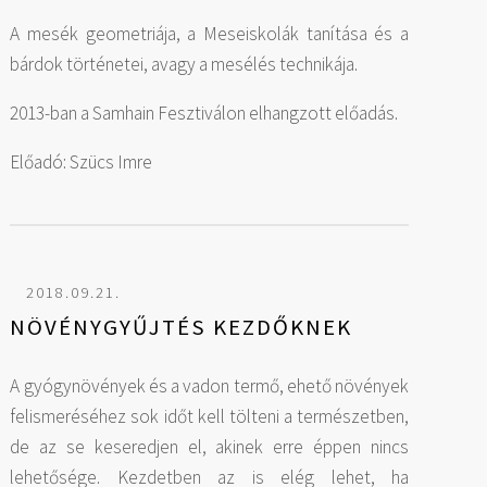
A mesék geometriája, a Meseiskolák tanítása és a
bárdok történetei, avagy a mesélés technikája.
2013-ban a Samhain Fesztiválon elhangzott előadás.
Előadó: Szücs Imre
2018.09.21.
NÖVÉNYGYŰJTÉS KEZDŐKNEK
A gyógynövények és a vadon termő, ehető növények
felismeréséhez sok időt kell tölteni a természetben,
de az se keseredjen el, akinek erre éppen nincs
lehetősége. Kezdetben az is elég lehet, ha