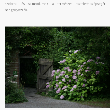
szobrok és szimbólumok a természet tiszteletét-szépségét
hangsúlyozzák.