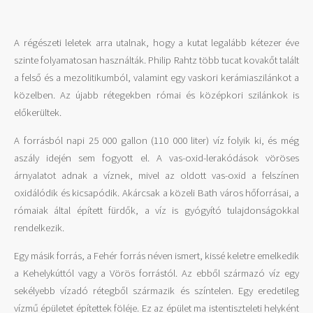
A régészeti leletek arra utalnak, hogy a kutat legalább kétezer éve
szinte folyamatosan használták. Philip Rahtz több tucat kovakőt talált
a felső és a mezolitikumból, valamint egy vaskori kerámiaszilánkot a
közelben. Az újabb rétegekben római és középkori szilánkok is
előkerültek.
A forrásból napi 25 000 gallon (110 000 liter) víz folyik ki, és még
aszály idején sem fogyott el. A vas-oxid-lerakódások vöröses
árnyalatot adnak a víznek, mivel az oldott vas-oxid a felszínen
oxidálódik és kicsapódik. Akárcsak a közeli Bath város hőforrásai, a
rómaiak által épített fürdők, a víz is gyógyító tulajdonságokkal
rendelkezik.
Egy másik forrás, a Fehér forrás néven ismert, kissé keletre emelkedik
a Kehelykúttól vagy a Vörös forrástól. Az ebből származó víz egy
sekélyebb vízadó rétegből származik és színtelen. Egy eredetileg
vízmű épületet építettek föléje. Ez az épület ma istentiszteleti helyként