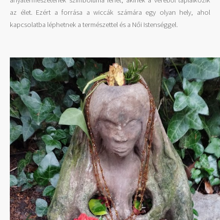
anyatermészetének szimbóluma lehet, akinek a véréből táplálkozik
az élet. Ezért a forrása a wiccák számára egy olyan hely, ahol
kapcsolatba léphetnek a természettel és a Női Istenséggel.