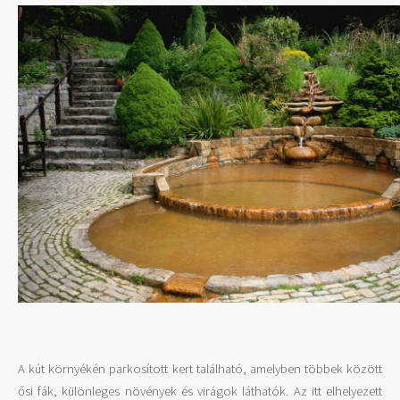
A kút környékén parkosított kert található, amelyben többek között
ősi fák, különleges növények és virágok láthatók. Az itt elhelyezett