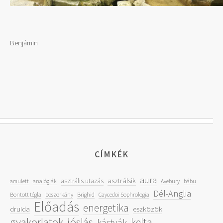
Benjámin
CÍMKÉK
aura
asztrálsík
asztrális utazás
amulett
analógiák
Avebury
bábu
Dél-Anglia
Bontott tégla
boszorkány
Brighid
Caycedoi Sophrologia
Előadás
energetika
druida
eszközök
gyakorlatok
jóslás
kelta
kártyák