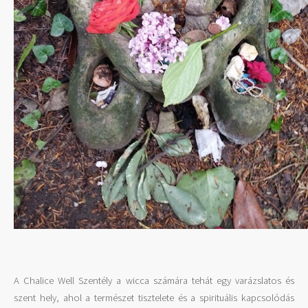
A Chalice Well Szentély a wicca számára tehát egy varázslatos és
szent hely, ahol a természet tisztelete és a spirituális kapcsolódás