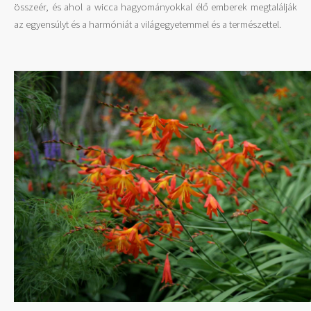
összeér, és ahol a wicca hagyományokkal élő emberek megtalálják
az egyensúlyt és a harmóniát a világegyetemmel és a természettel.