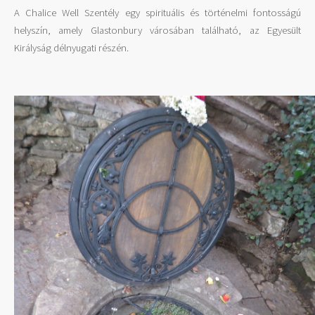
A Chalice Well Szentély egy spirituális és történelmi fontosságú
helyszín, amely Glastonbury városában található, az Egyesült
Királyság délnyugati részén.