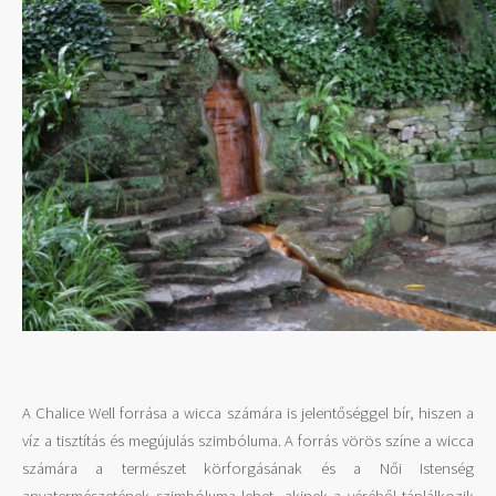
A Chalice Well forrása a wicca számára is jelentőséggel bír, hiszen a
víz a tisztítás és megújulás szimbóluma. A forrás vörös színe a wicca
számára a természet körforgásának és a Női Istenség