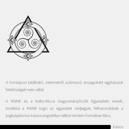
A honlapon található, Internetről származó anyagokért egyházunk
felelősséget nem vállal.
A KWHE és a Kelta-Wicca Hagyományőrzők Egyesülete nevek,
továbbá a KWHE logo az egyesület védjegyei, felhasználásuk a
jogtulajdonos írásos engedélye nélkül minden formában tilos.
A honlapon található fotók felhasználása csak az Egyesület írásos