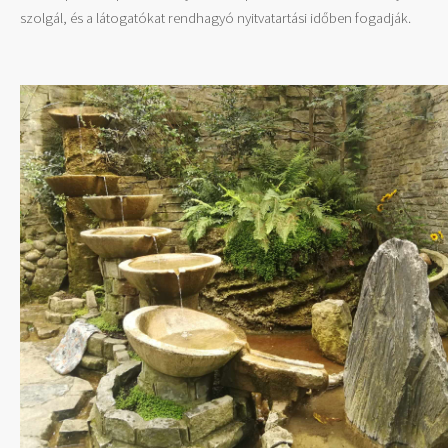
szolgál, és a látogatókat rendhagyó nyitvatartási időben fogadják.