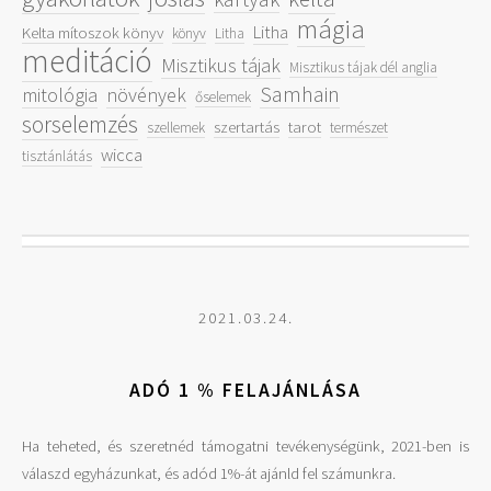
mágia
Litha
Kelta mítoszok könyv
könyv
Litha
meditáció
Misztikus tájak
Misztikus tájak dél anglia
Samhain
mitológia
növények
őselemek
sorselemzés
szertartás
tarot
szellemek
természet
wicca
tisztánlátás
2021.03.24.
ADÓ 1 % FELAJÁNLÁSA
Ha teheted, és szeretnéd támogatni tevékenységünk, 2021-ben is
válaszd egyházunkat, és adód 1%-át ajánld fel számunkra.