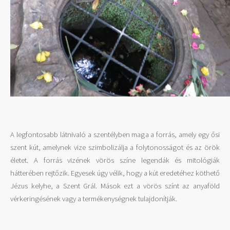
A legfontosabb látnivaló a szentélyben maga a forrás, amely egy ősi
szent kút, amelynek vize szimbolizálja a folytonosságot és az örök
életet. A forrás vizének vörös színe legendák és mitológiák
hátterében rejtőzik. Egyesek úgy vélik, hogy a kút eredetéhez köthető
Jézus kelyhe, a Szent Grál. Mások ezt a vörös színt az anyaföld
vérkeringésének vagy a termékenységnek tulajdonítják.