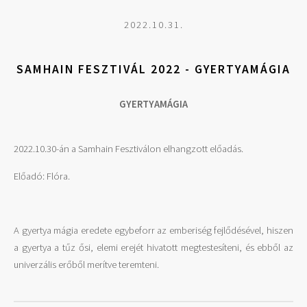
2022.10.31.
SAMHAIN FESZTIVÁL 2022 - GYERTYAMÁGIA
GYERTYAMÁGIA
2022.10.30-án a Samhain Fesztiválon elhangzott előadás.
Előadó: Flóra.
A gyertya mágia eredete egybeforr az emberiség fejlődésével, hiszen
a gyertya a tűz ősi, elemi erejét hivatott megtestesíteni, és ebből az
univerzális erőből merítve teremteni.