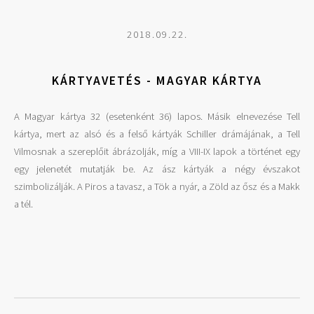
2018.09.22.
KÁRTYAVETÉS - MAGYAR KÁRTYA
A Magyar kártya 32 (esetenként 36) lapos. Másik elnevezése Tell
kártya, mert az alsó és a felső kártyák Schiller drámájának, a Tell
Vilmosnak a szereplőit ábrázolják, míg a VIII-IX lapok a történet egy
egy jelenetét mutatják be. Az ász kártyák a négy évszakot
szimbolizálják. A Piros a tavasz, a Tök a nyár, a Zöld az ősz és a Makk
a tél.