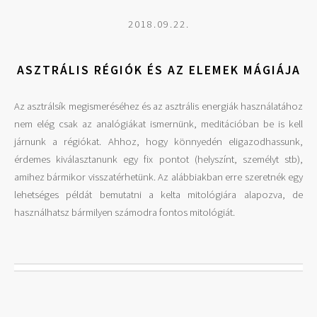
2018.09.22.
ASZTRÁLIS RÉGIÓK ÉS AZ ELEMEK MÁGIÁJA
Az asztrálsík megismeréséhez és az asztrális energiák használatához
nem elég csak az analógiákat ismernünk, meditációban be is kell
járnunk a régiókat. Ahhoz, hogy könnyedén eligazodhassunk,
érdemes kiválasztanunk egy fix pontot (helyszínt, személyt stb),
amihez bármikor visszatérhetünk. Az alábbiakban erre szeretnék egy
lehetséges példát bemutatni a kelta mitológiára alapozva, de
használhatsz bármilyen számodra fontos mitológiát.