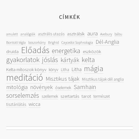
CÍMKÉK
aura
asztrálsík
asztrális utazás
amulett
analógiák
Avebury
bábu
Dél-Anglia
Bontott tégla
boszorkány
Brighid
Caycedoi Sophrologia
Előadás
energetika
druida
eszközök
gyakorlatok
jóslás
kelta
kártyák
mágia
Litha
Kelta mítoszok könyv
könyv
Litha
meditáció
Misztikus tájak
Misztikus tájak dél anglia
Samhain
mitológia
növények
őselemek
sorselemzés
szertartás
tarot
szellemek
természet
wicca
tisztánlátás