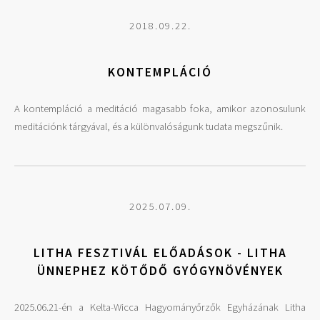
2018.09.22.
KONTEMPLÁCIÓ
A kontempláció a meditáció magasabb foka, amikor azonosulunk
meditációnk tárgyával, és a különvalóságunk tudata megszűnik.
2025.07.09.
LITHA FESZTIVÁL ELŐADÁSOK - LITHA
ÜNNEPHEZ KÖTŐDŐ GYÓGYNÖVÉNYEK
2025.06.21-én a Kelta-Wicca Hagyományőrzők Egyházának Litha