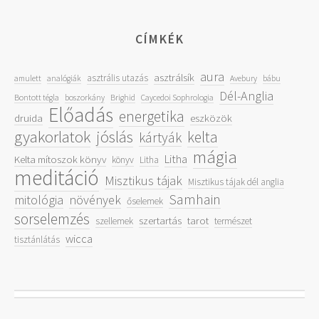
CÍMKÉK
aura
asztrálsík
asztrális utazás
amulett
analógiák
Avebury
bábu
Dél-Anglia
Bontott tégla
boszorkány
Brighid
Caycedoi Sophrologia
Előadás
energetika
druida
eszközök
gyakorlatok
jóslás
kelta
kártyák
mágia
Litha
Kelta mítoszok könyv
könyv
Litha
meditáció
Misztikus tájak
Misztikus tájak dél anglia
Samhain
mitológia
növények
őselemek
sorselemzés
szertartás
tarot
szellemek
természet
wicca
tisztánlátás