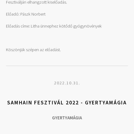
Fesztiválján elhangzott kiselőadás.
Előadó: Pászk Norbert
Előadás címe: Litha ünnephez kötődő gyógynövények
Köszönjük szépen az előadást.
2022.10.31.
SAMHAIN FESZTIVÁL 2022 - GYERTYAMÁGIA
GYERTYAMÁGIA