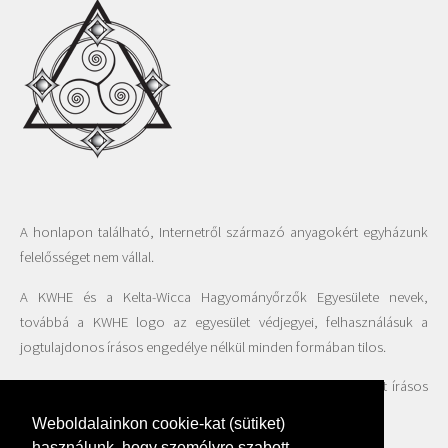
A honlapon található, Internetről származó anyagokért egyházunk
felelősséget nem vállal.
A KWHE és a Kelta-Wicca Hagyományőrzők Egyesülete nevek,
továbbá a KWHE logo az egyesület védjegyei, felhasználásuk a
jogtulajdonos írásos engedélye nélkül minden formában tilos.
A honlapon található fotók felhasználása csak az Egyesület írásos
beleegyezésével engedélyezett.
Weboldalainkon cookie-kat (sütiket)
használunk, hogy személyre szabott