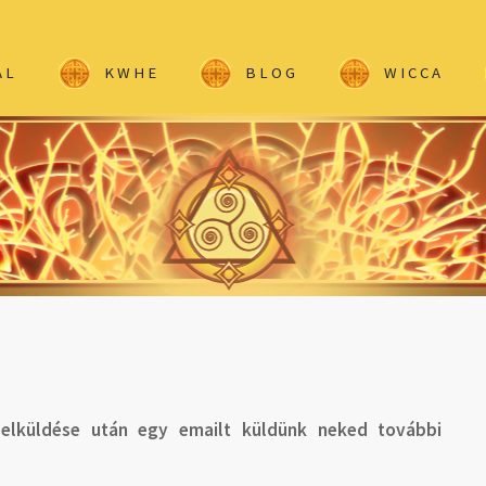
AL
KWHE
BLOG
WICCA
 elküldése után egy emailt küldünk neked további