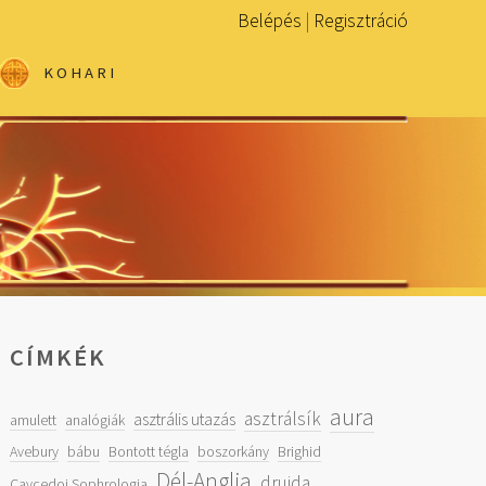
Belépés
|
Regisztráció
KOHARI
CÍMKÉK
aura
asztrálsík
asztrális utazás
amulett
analógiák
Avebury
bábu
Bontott tégla
boszorkány
Brighid
Dél-Anglia
druida
Caycedoi Sophrologia