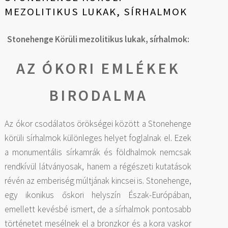
MEZOLITIKUS LUKAK, SÍRHALMOK
Stonehenge Körüli mezolitikus lukak, sírhalmok:
AZ ÓKORI EMLÉKEK
BIRODALMA
Az ókor csodálatos örökségei között a Stonehenge
körüli sírhalmok különleges helyet foglalnak el. Ezek
a monumentális sírkamrák és földhalmok nemcsak
rendkívül látványosak, hanem a régészeti kutatások
révén az emberiség múltjának kincsei is. Stonehenge,
egy ikonikus őskori helyszín Észak-Európában,
emellett kevésbé ismert, de a sírhalmok pontosabb
történetet mesélnek el a bronzkor és a kora vaskor