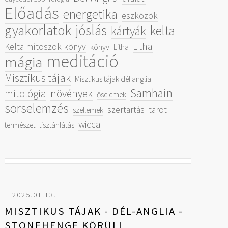
Előadás
energetika
eszközök
gyakorlatok
jóslás
kelta
kártyák
Litha
Kelta mítoszok könyv
könyv
Litha
meditáció
mágia
Misztikus tájak
Misztikus tájak dél anglia
Samhain
mitológia
növények
őselemek
sorselemzés
szertartás
tarot
szellemek
wicca
természet
tisztánlátás
2025.01.13.
MISZTIKUS TÁJAK - DÉL-ANGLIA -
STONEHENGE KÖRÜLI