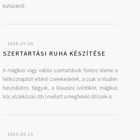
kultúráiról.
2018.05.20.
SZERTARTÁSI RUHA KÉSZÍTÉSE
A mágikus vagy vallási szertartások fontos eleme a
hétköznapitól eltérő cselekedetek, a csak a rituálén
használatos tárgyak, a klauzúra (védőkör, mágikus
kör, elzárkózás stb.) mellett a megfelelő öltözék is.
2020.05.15.