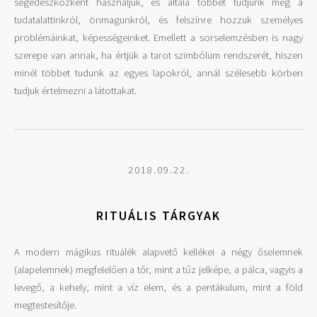
segédeszközként használjuk, és általa többet tudjunk meg a
tudatalattinkról, önmagunkról, és felszínre hozzuk személyes
problémáinkat, képességeinket. Emellett a sorselemzésben is nagy
szerepe van annak, ha értjük a tarot szimbólum rendszerét, hiszen
minél többet tudunk az egyes lapokról, annál szélesebb körben
tudjuk értelmezni a látottakat.
2018.09.22.
RITUÁLIS TÁRGYAK
A modern mágikus rituálék alapvető kellékei a négy őselemnek
(alapelemnek) megfelelően a tőr, mint a tűz jelképe, a pálca, vagyis a
levegő, a kehely, mint a víz elem, és a pentákulum, mint a föld
megtestesítője.