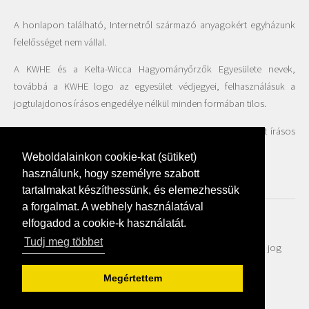
A honlapon található, Internetről származó anyagokért egyházunk
felelősséget nem vállal.
A KWHE és a Kelta-Wicca Hagyományőrzők Egyesülete nevek,
továbbá a KWHE logo az egyesület védjegyei, felhasználásuk a
jogtulajdonos írásos engedélye nélkül minden formában tilos.
A honlapon található fotók felhasználása csak az Egyesület írásos
beleegyezésével engedélyezett.
Weboldalainkon cookie-kat (sütiket)
használunk, hogy személyre szabott
tartalmakat készíthessünk, és elemezhessük
a forgalmat. A webhely használatával
elfogadod a cookie-k használatát.
Adatvédelmi szabályzat
Tudj meg többet
© Kelta-Wicca Hagyományőrzők Egyháza 2018 - Minden jog
fenntartva | created by
Webfaktor
Megértettem