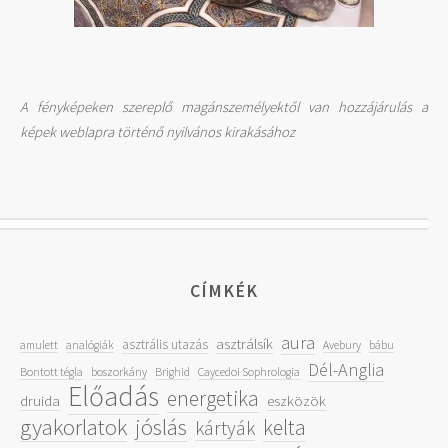
A fényképeken szereplő magánszemélyektől van hozzájárulás a
képek weblapra történő nyilvános kirakásához
CÍMKÉK
aura
asztrálsík
asztrális utazás
amulett
analógiák
Avebury
bábu
Dél-Anglia
Bontott tégla
boszorkány
Brighid
Caycedoi Sophrologia
Előadás
energetika
druida
eszközök
gyakorlatok
jóslás
kelta
kártyák