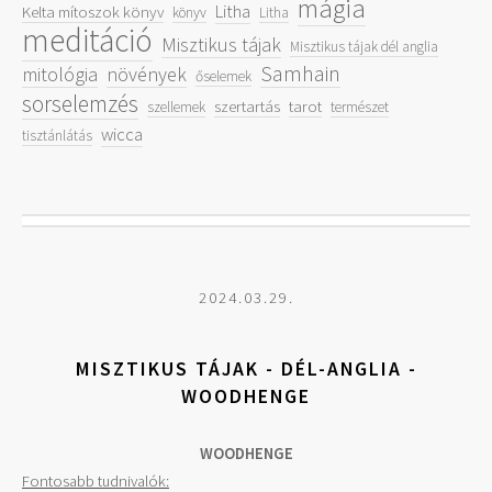
mágia
Litha
Kelta mítoszok könyv
könyv
Litha
meditáció
Misztikus tájak
Misztikus tájak dél anglia
Samhain
mitológia
növények
őselemek
sorselemzés
szertartás
tarot
szellemek
természet
wicca
tisztánlátás
2024.03.29.
MISZTIKUS TÁJAK - DÉL-ANGLIA -
WOODHENGE
WOODHENGE
Fontosabb tudnivalók: