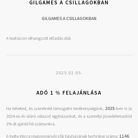
GILGAMES A CSILLAGOKBAN
GILGAMES A CSILLAGOKBAN
A teaházon elhangzott előadás diái.
2025.02.05.
ADÓ 1 % FELAJÁNLÁSA
Ha teheted, és szeretnéd támogatni tevékenységünk,
2025
-ben is (a
2024-es év után) válaszd egyházunkat, és a személyi jövedelemadód
1%-át ajánld fel számunkra.
A Kelta-Wicca Hagyományőrzők Egyházának technikai száma:
1146
.