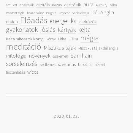
aura
asztrálsík
asztrális utazás
amulett
analógiák
Avebury
bábu
Dél-Anglia
Bontott tégla
boszorkány
Brighid
Caycedoi Sophrologia
Előadás
energetika
druida
eszközök
gyakorlatok
jóslás
kelta
kártyák
mágia
Litha
Kelta mítoszok könyv
könyv
Litha
meditáció
Misztikus tájak
Misztikus tájak dél anglia
Samhain
mitológia
növények
őselemek
sorselemzés
szertartás
tarot
szellemek
természet
wicca
tisztánlátás
2023.01.22.