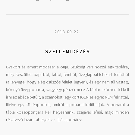
2018.09.22.
SZELLEMIDÉZÉS
Gyakori és ismert módszer a ouja. Szükség van hozzá egy táblára,
mely készülhet papírból, fából, fémből, üveglappal letakart terítőből
(a lényege, hogy elég csúszós felület legyen), és egy nem túl vastag,
könnyű üvegpohárra, vagy egy pénzérmére. A táblára körben fel kell
írni az ábécé betűit, a számokat, egy kört IGEN és egyet NEM felirattal,
illetve egy középpontot, amiről a poharat indíthatjuk. A poharat a
tábla középpontjára kell helyeznünk, szájával lefelé, majd minden
résztvevő lazán ráhelyezi az ujját a pohárra.