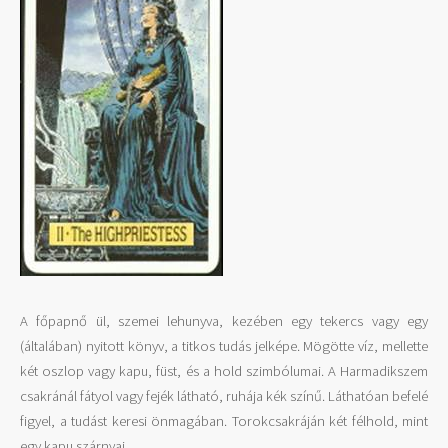
A főpapnő ül, szemei lehunyva, kezében egy tekercs vagy egy
(általában) nyitott könyv, a titkos tudás jelképe. Mögötte víz, mellette
két oszlop vagy kapu, füst, és a hold szimbólumai. A Harmadikszem
csakránál fátyol vagy fejék látható, ruhája kék színű. Láthatóan befelé
figyel, a tudást keresi önmagában. Torokcsakráján két félhold, mint
egy kapu szárnyai.