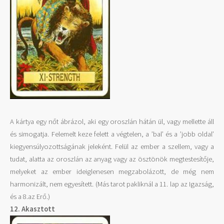
A kártya egy nőt ábrázol, aki egy oroszlán hátán ül, vagy mellette áll
és simogatja. Felemelt keze felett a végtelen, a ’bal’ és a ’jobb oldal’
kiegyensúlyozottságának jeleként. Felül az ember a szellem, vagy a
tudat, alatta az oroszlán az anyag vagy az ösztönök megtestesítője,
melyeket az ember ideiglenesen megzabolázott, de még nem
harmonizált, nem egyesített. (Más tarot pakliknál a 11. lap az Igazság,
és a 8.az Erő.)
12. Akasztott