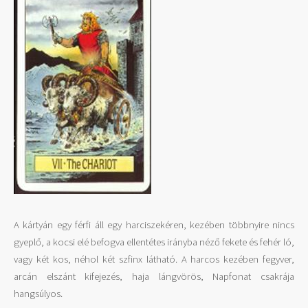
A kártyán egy férfi áll egy harciszekéren, kezében többnyire nincs
gyeplő, a kocsi elé befogva ellentétes irányba néző fekete és fehér ló,
vagy két kos, néhol két szfinx látható. A harcos kezében fegyver,
arcán elszánt kifejezés, haja lángvörös, Napfonat csakrája
hangsúlyos.