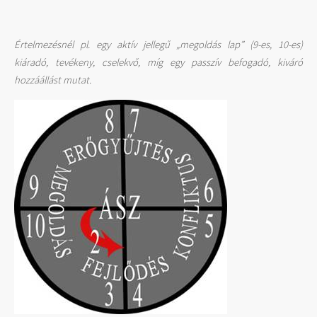
Értelmezésnél pl. egy aktív jellegű „megoldás lap” (9-es, 10-es)
kiáradó, tevékeny, cselekvő, míg egy passzív befogadó, kiváró
hozzáállást mutat.