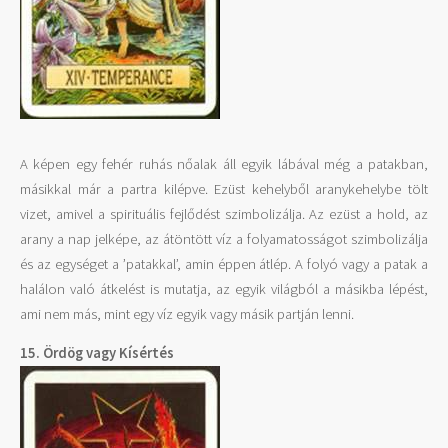
A képen egy fehér ruhás nőalak áll egyik lábával még a patakban,
másikkal már a partra kilépve. Ezüst kehelyből aranykehelybe tölt
vizet, amivel a spirituális fejlődést szimbolizálja. Az ezüst a hold, az
arany a nap jelképe, az átöntött víz a folyamatosságot szimbolizálja
és az egységet a ’patakkal’, amin éppen átlép. A folyó vagy a patak a
halálon való átkelést is mutatja, az egyik világból a másikba lépést,
ami nem más, mint egy víz egyik vagy másik partján lenni.
15. Ördög vagy Kísértés