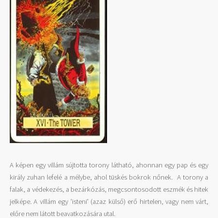
A képen egy villám sújtotta torony látható, ahonnan egy pap és egy
király zuhan lefelé a mélybe, ahol tüskés bokrok nőnek. A torony a
falak, a védekezés, a bezárkózás, megcsontosodott eszmék és hitek
jelképe. A villám egy ’isteni’ (azaz külső) erő hirtelen, vagy nem várt,
előre nem látott beavatkozására utal.