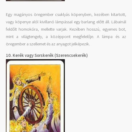
Egy magányos öregember csuklyás köpenyben, kezében kitartott,
vagy köpenye alól kivillanó lámpással egy barlang előtt áll. Lábainál
feldőlt homokóra, mellette varjak. Kezében hosszú, egyenes bot,
mint a világtengely, a középpont megfelelője. A lámpa és az
öregember a szellemet és az anyagot jelképezik.
10. Kerék vagy Sorskerék (Szerencsekerék)