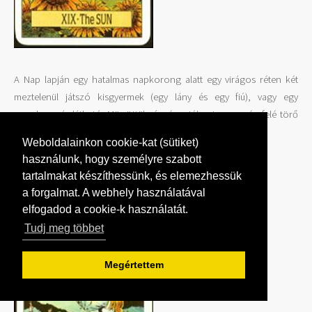
A Nap lapján egy hatalmas napkorong alatt egy virágos réten két
meztelenül játszó kisgyermek (egy lány és egy fiú), vagy egy
szerelmespár látható. Mögöttük víz, és a túlparton egy ég felé törő
kapu.
Weboldalainkon cookie-kat (sütiket)
20. Feltámadás vagy Ítélet
használunk, hogy személyre szabott
tartalmakat készíthessünk, és elemezhessük
a forgalmat. A webhely használatával
elfogadod a cookie-k használatát.
Tudj meg többet
Megértettem