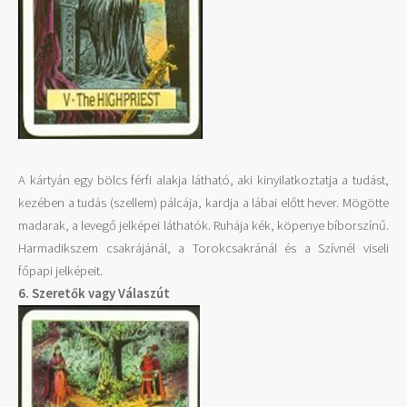
A kártyán egy bölcs férfi alakja látható, aki kinyilatkoztatja a tudást,
kezében a tudás (szellem) pálcája, kardja a lábai előtt hever. Mögötte
madarak, a levegő jelképei láthatók. Ruhája kék, köpenye bíborszínű.
Harmadikszem csakrájánál, a Torokcsakránál és a Szívnél viseli
főpapi jelképeit.
6. Sz
eretők vagy Válaszút