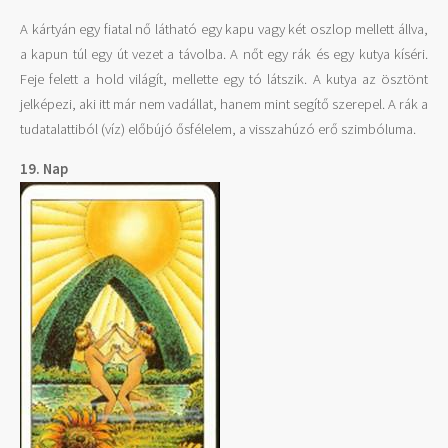
A kártyán egy fiatal nő látható egy kapu vagy két oszlop mellett állva,
a kapun túl egy út vezet a távolba. A nőt egy rák és egy kutya kíséri.
Feje felett a hold világít, mellette egy tó látszik. A kutya az ösztönt
jelképezi, aki itt már nem vadállat, hanem mint segítő szerepel. A rák a
tudatalattiból (víz) előbújó ősfélelem, a visszahúzó erő szimbóluma.
19. Nap