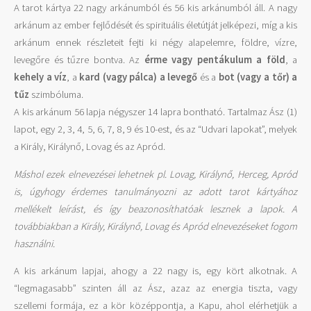
A tarot kártya 22 nagy arkánumból és 56 kis arkánumból áll. A nagy
arkánum az ember fejlődését és spirituális életútját jelképezi, míg a kis
arkánum ennek részleteit fejti ki négy alapelemre, földre, vízre,
levegőre és tűzre bontva. Az
érme vagy pentákulum a föld
, a
kehely a víz
, a
kard (vagy pálca) a levegő
és a
bot (vagy a tőr) a
tűz
szimbóluma.
A kis arkánum 56 lapja négyszer 14 lapra bontható. Tartalmaz Ász (1)
lapot, egy 2, 3, 4, 5, 6, 7, 8, 9 és 10-est, és az “Udvari lapokat”, melyek
a Király, Királynő, Lovag és az Apród.
Máshol ezek elnevezései lehetnek pl. Lovag, Királynő, Herceg, Apród
is, úgyhogy érdemes tanulmányozni az adott tarot kártyához
mellékelt leírást, és így beazonosíthatóak lesznek a lapok. A
továbbiakban a Király, Királynő, Lovag és Apród elnevezéseket fogom
használni.
A kis arkánum lapjai, ahogy a 22 nagy is, egy kört alkotnak. A
“legmagasabb” szinten áll az Ász, azaz az energia tiszta, vagy
szellemi formája, ez a kör középpontja, a Kapu, ahol elérhetjük a