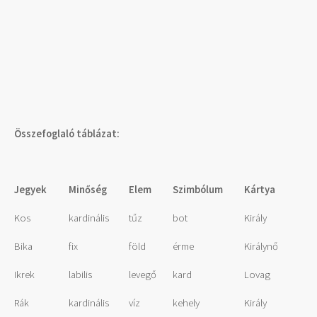
Összefoglaló táblázat:
Jegyek
Minőség
Elem
Szimbólum
Kártya
Kos
kardinális
tűz
bot
Király
Bika
fix
föld
érme
Királynő
Ikrek
labilis
levegő
kard
Lovag
Rák
kardinális
víz
kehely
Király