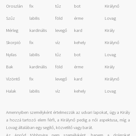
Oroszlán
fix
tűz
bot
Királynő
Szűz
labilis
föld
érme
Lovag
Mérleg
kardinális
levegő
kard
Király
Skorpió
fix
víz
kehely
Királynő
Nyilas
labilis
tűz
bot
Lovag
Bak
kardinális
föld
érme
Király
Vízöntő
fix
levegő
kard
Királynő
Halak
labilis
víz
kehely
Lovag
Amennyiben személyként értelmezzük az udvari lapokat, úgy a Király
a hozzá tartozó elem férfi, a Királynő pedig a női aspektusa, míg a
Lovag általában egy segítő, közvetítő vagy barát.
Az Apród többnyire nem személyként, hanem a dolgokat