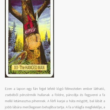
Ezen a lapon egy fán fejjel lefelé lógó félmeztelen ember látható,
zsebéből pénzérmék hullanak a földre, páncélja és fegyverei a fa
mellé letámasztva pihennek. A férfi karjai a háta mögött, bal lábát a
jobb lábára merőlegesen behajlítva tartja. A fa a Világfa megfelelője, a