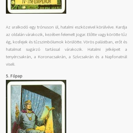
Az uralkodó egy trónuson ül, hatalmi eszközeivel körülvéve. Kardja
az oldalán várakozik, kezében felemelt jogar. Előtte vagy körötte tűz
ég, kosfejek és tűzszimbólumok körülötte. Vörös palástban, erőt és
hatalmat sugárzó tartással várakozik. Hatalmi jelképeit a
tenyércsakrán, a Koronacsakrán, a Szívcsakrán és a Napfonatnál
viseli.
5. Főpap