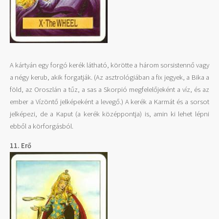
A kártyán egy forgó kerék látható, körötte a három sorsistennő vagy
a négy kerub, akik forgatják. (Az asztrológiában a fix jegyek, a Bika a
föld, az Oroszlán a tűz, a sas a Skorpió megfelelőjeként a víz, és az
ember a Vízöntő jelképeként a levegő.) A kerék a Karmát és a sorsot
jelképezi, de a Kaput (a kerék középpontja) is, amin ki lehet lépni
ebből a körforgásból.
11. Erő