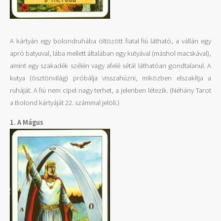
A kártyán egy bolondruhába öltözött fiatal fiú látható, a vállán egy
apró batyuval, lába mellett általában egy kutyával (máshol macskával),
amint egy szakadék szélén vagy afelé sétál láthatóan gondtalanul. A
kutya (ösztönvilág) próbálja visszahúzni, miközben elszakítja a
ruháját. A fiú nem cipel nagy terhet, a jelenben létezik. (Néhány Tarot
a Bolond kártyáját 22. számmal jelöli.)
1. A Mágus