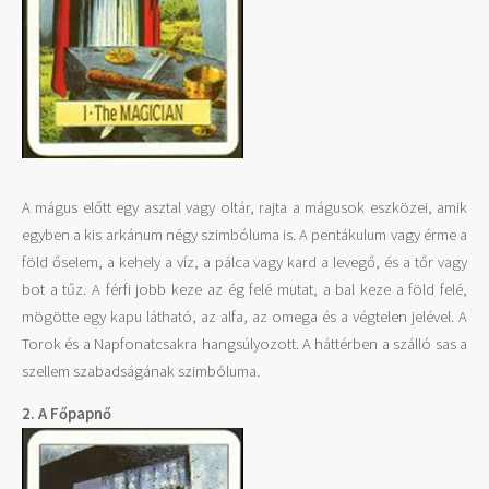
A mágus előtt egy asztal vagy oltár, rajta a mágusok eszközei, amik
egyben a kis arkánum négy szimbóluma is. A pentákulum vagy érme a
föld őselem, a kehely a víz, a pálca vagy kard a levegő, és a tőr vagy
bot a tűz. A férfi jobb keze az ég felé mutat, a bal keze a föld felé,
mögötte egy kapu látható, az alfa, az omega és a végtelen jelével. A
Torok és a Napfonatcsakra hangsúlyozott. A háttérben a szálló sas a
szellem szabadságának szimbóluma.
2. A Főpapnő