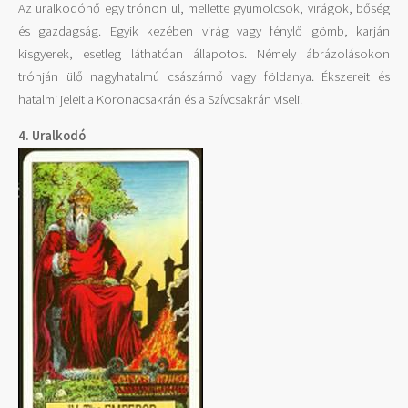
Az uralkodónő egy trónon ül, mellette gyümölcsök, virágok, bőség
és gazdagság. Egyik kezében virág vagy fénylő gömb, karján
kisgyerek, esetleg láthatóan állapotos. Némely ábrázolásokon
trónján ülő nagyhatalmú császárnő vagy földanya. Ékszereit és
hatalmi jeleit a Koronacsakrán és a Szívcsakrán viseli.
4. Uralkodó