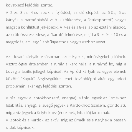
következő fejlődési szintet.
A 2-es, 3-as, 4-es lapok a fejlődést, az előrelépést, az 5-ös, 6-os
kártyák a harmóniából való kizökkenést, a “csúcspontot”, vagyis
magát a konfliktust jelképezik. A 7-es és a 8-as lap az ezutáni állapot,
az erők összeszedése, a “károk” felmérése, majd a 9-es és a 10-es a
megoldás, ami egy újabb ’kijárathoz’ vagyis Ászhoz vezet.
Az Udvari kártyák elsősorban személyeket, minőségeket jelölnek.
Asztrológiai értelemben a Király a kardinális, a Királynő fix, míg a
Lovag a labilis jelleget képviseli. Az Apród kártyák az egyes elemek
közötti “Kapuk”. Segítségükkel lehet továbblépni akár egy adott
problémán, akár egy fejlődési szinten.
A tűz jegyek a Botokhoz (erő, energia), a föld jegyek az Érmékhez
(stabilitás, anyag), a levegő jegyek a Kardokhoz (szellem, gondolat),
míg a víz jegyek a Kelyhekhez (érzelmek, intuició) tartoznak.
A Botok és a Kardok az aktív, míg az Érmék és a Kelyhek a passzív
oldalt képviselik.