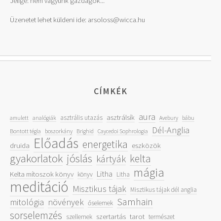
Jelige: nem vagyunk gazdagok...
Üzenetet lehet küldeni ide: arsoloss@wicca.hu
CÍMKÉK
aura
asztrálsík
asztrális utazás
amulett
analógiák
Avebury
bábu
Dél-Anglia
Bontott tégla
boszorkány
Brighid
Caycedoi Sophrologia
Előadás
energetika
druida
eszközök
gyakorlatok
jóslás
kelta
kártyák
mágia
Litha
Kelta mítoszok könyv
könyv
Litha
meditáció
Misztikus tájak
Misztikus tájak dél anglia
Samhain
mitológia
növények
őselemek
sorselemzés
szertartás
tarot
szellemek
természet