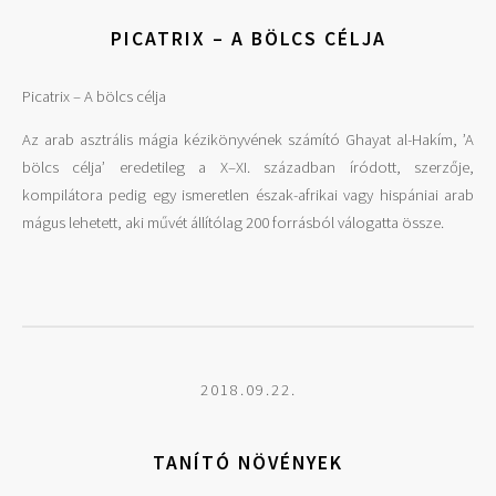
PICATRIX – A BÖLCS CÉLJA
Picatrix – A bölcs célja
Az arab asztrális mágia kézikönyvének számító Ghayat al-Hakím, ’A
bölcs célja’ eredetileg a X–XI. században íródott, szerzője,
kompilátora pedig egy ismeretlen észak-afrikai vagy hispániai arab
mágus lehetett, aki művét állítólag 200 forrásból válogatta össze.
2018.09.22.
TANÍTÓ NÖVÉNYEK