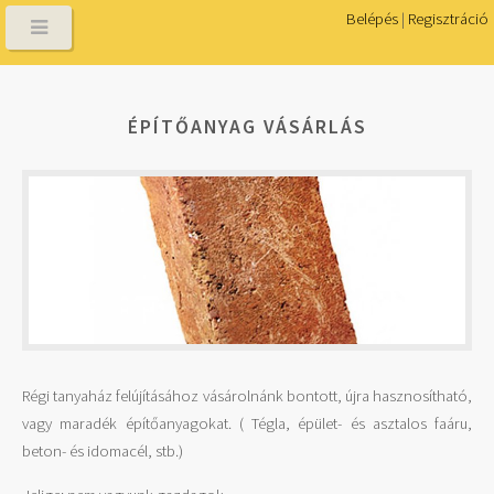
Belépés
|
Regisztráció
ÉPÍTŐANYAG VÁSÁRLÁS
Régi tanyaház felújításához vásárolnánk bontott, újra hasznosítható,
vagy maradék építőanyagokat. ( Tégla, épület- és asztalos faáru,
beton- és idomacél, stb.)