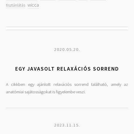
wicca
tisztánlátás
2020.05.20.
EGY JAVASOLT RELAXÁCIÓS SORREND
A cikkben egy ajánlott relaxációs sorrend található, amely az
anatómiai sajátosságokat is figyelembe veszi.
2023.11.15.