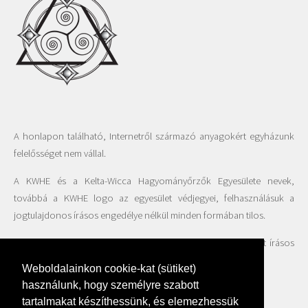
A honlapon található, Internetről származó anyagokért egyházunk
felelősséget nem vállal.
A KWHE és a Kelta-Wicca Hagyományőrzők Egyesülete nevek,
továbbá a KWHE logo az egyesület védjegyei, felhasználásuk a
jogtulajdonos írásos engedélye nélkül minden formában tilos.
A honlapon található fotók felhasználása csak az Egyesület írásos
beleegyezésével engedélyezett.
Weboldalainkon cookie-kat (sütiket)
használunk, hogy személyre szabott
tartalmakat készíthessünk, és elemezhessük